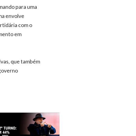
comando para uma
ima envolve
rtidária com o
amento em
elvas, que também
 governo