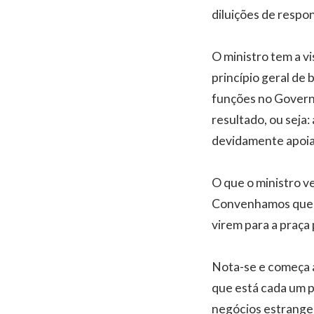
diluições de respon
O ministro tem a vi
princípio geral de
funções no Governo
resultado, ou seja:
devidamente apoia
O que o ministro ve
Convenhamos que a
virem para a praça
Nota-se e começa a
que está cada um p
negócios estrangei