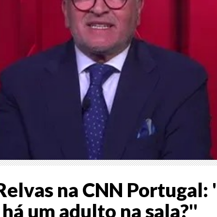
Relvas na CNN Portugal: '
há um adulto na sala?''