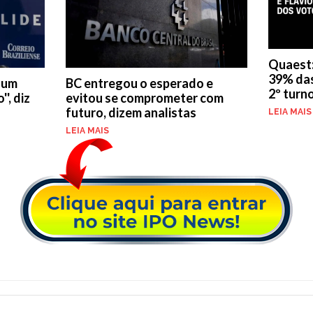
Quaest:
39% das
BC entregou o esperado e
é um
2º turn
evitou se comprometer com
', diz
futuro, dizem analistas
LEIA MAIS
LEIA MAIS