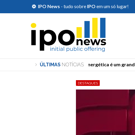
IPO News
- tudo sobre
IPO
em um só lugar!
''Transição energética é um grande at
ÚLTIMAS
NOTÍCIAS
DESTAQUES