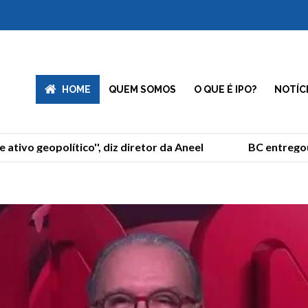
HOME
QUEM SOMOS
O QUE É IPO?
NOTÍC
ivo geopolítico'', diz diretor da Aneel
BC entregou o