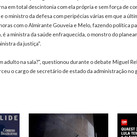
rna em total descintonia com ela própria e sem força de 
 e o ministro da defesa com peripécias várias em que a últ
horas com o Almirante Gouveia e Melo, fazendo política pa
, é a ministra da saúde enfraquecida, o monstro do plane
istra da justiça".
m adulto na sala?", questionou durante o debate Miguel R
rceu o cargo de secretário de estado da administração no