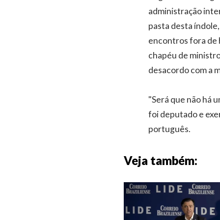
administração inte
pasta desta índole,
encontros fora de 
chapéu de ministro
desacordo com a min
"Será que não há u
foi deputado e exe
português.
Veja também: