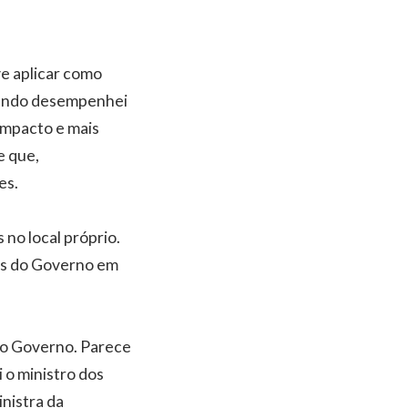
ve aplicar como
quando desempenhei
 impacto e mais
e que,
es.
 no local próprio.
os do Governo em
do Governo. Parece
 o ministro dos
nistra da