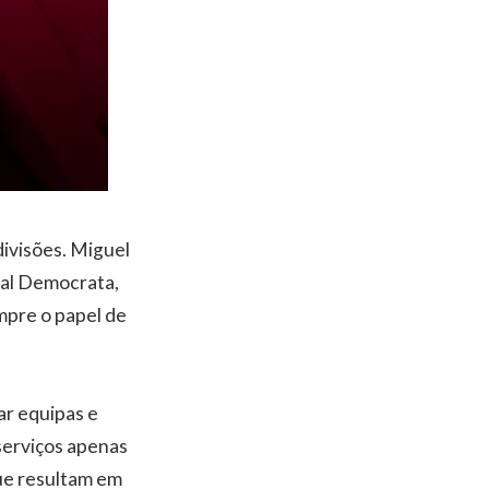
ivisões. Miguel
cial Democrata,
mpre o papel de
ar equipas e
serviços apenas
ue resultam em