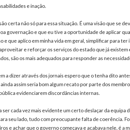
sabilidades e inação.
são certa não só para essa situação. É uma visão que se de
 boa governação e que eu tive a oportunidade de aplicar 
 e que aplico em minha vida em geral, simplificar para ter
 aproveitar e reforçar os serviços do estado que já existem 
dos, são os mais adequados para responder as necessidad
m a dizer através dos jornais espero que o tenha dito antes
inda assim seria bom algum recato por parte dos membr
 pública evidenciarem discordâncias internas.
 ser cada vez mais evidente um certo deslaçar da equipa 
ara seu lado, tudo com preocupante falta de coerência. Foi
ros e achar que o governo começava e acabava nele, é a mi