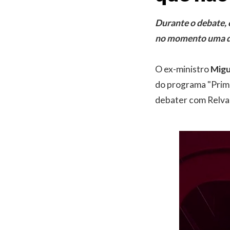
Durante o debate, 
no momento uma dis
O ex-ministro
Migu
do programa "Prim
debater com Relvas