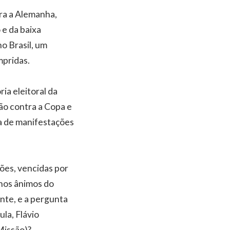
tra a Alemanha,
 e da baixa
o Brasil, um
mpridas.
ria eleitoral da
ão contra a Copa e
a de manifestações
ões, vencidas por
 nos ânimos do
ente, e a pergunta
la, Flávio
Missão)?