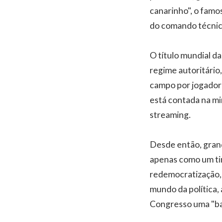
canarinho", o famo
do comando técnic
O título mundial da
regime autoritário
campo por jogadores
está contada na min
streaming.
Desde então, grand
apenas como um ti
redemocratização, 
mundo da política, 
Congresso uma "ban