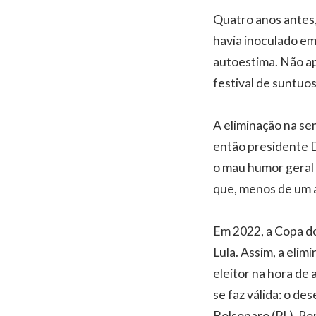
Quatro anos antes, 
havia inoculado em
autoestima. Não ap
festival de suntuo
A eliminação na sem
então presidente D
o mau humor geral 
que, menos de um 
Em 2022, a Copa d
Lula. Assim, a elim
eleitor na hora de 
se faz válida: o d
Bolsonaro (PL), R