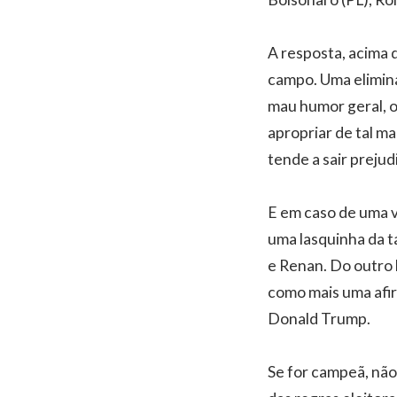
A resposta, acima
campo. Uma elimina
mau humor geral, o
apropriar de tal m
tende a sair preju
E em caso de uma v
uma lasquinha da t
e Renan. Do outro 
como mais uma afir
Donald Trump.
Se for campeã, não 