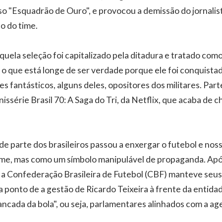
so "Esquadrão de Ouro", e provocou a demissão do jornalis
o do time.
quela seleção foi capitalizado pela ditadura e tratado como
, o que está longe de ser verdade porque ele foi conquista
 fantásticos, alguns deles, opositores dos militares. Part
issérie Brasil 70: A Saga do Tri, da Netflix, que acaba de 
e parte dos brasileiros passou a enxergar o futebol e nos
me, mas como um símbolo manipulável de propaganda. Apó
a Confederação Brasileira de Futebol (CBF) manteve seus
a ponto de a gestão de Ricardo Teixeira à frente da entidad
cada da bola", ou seja, parlamentares alinhados com a age