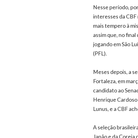
Nesse período, por
interesses da CBF 
mais tempero à mis
assim que, no final
jogando em São Luí
(PFL).
Meses depois, a se
Fortaleza, em març
candidato ao Senad
Henrique Cardoso (
Lunus, e a CBF ac
A seleção brasilei
Japão e da Coreia 