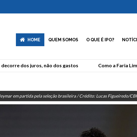
HOME
QUEM SOMOS
O QUE É IPO?
NOTÍC
corre dos juros, não dos gastos
Como a Faria Lima r
eymar em partida pela seleção brasileira / Crédito: Lucas Figueiredo/CBF