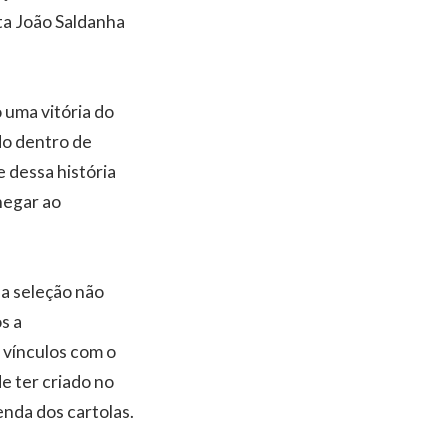
ta João Saldanha
 uma vitória do
do dentro de
e dessa história
chegar ao
sa seleção não
s a
 vínculos com o
e ter criado no
nda dos cartolas.