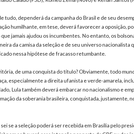
 de tudo, dependerá da campanha do Brasil e de seu dese
ção humilhante, em tese, deverá favorecer a oposição, po
 que jamais ajudou os incumbentes. No entanto, os bolson
aneira da camisa da seleção e de seu universo nacionalista
dicado nessa hipótese de fracasso retumbante.
itória, de uma conquista do título? Obviamente, todo mund
aça, especialmente a direita ufanista e verde-amarela, inc
lado, Lula também deverá embarcar no nacionalismo e emp
mação da soberania brasileira, conquistada, justamente, n
sei se a seleção poderá ser recebida em Brasília pelo pres