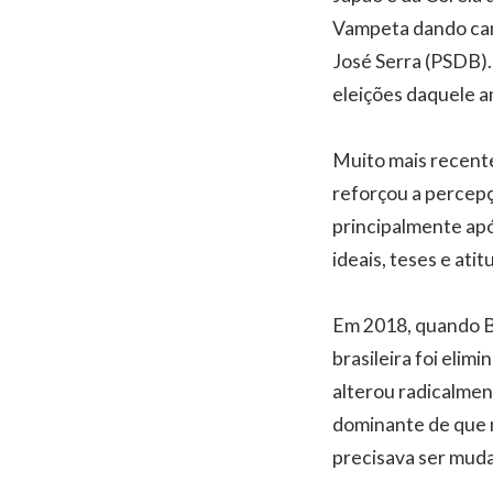
Vampeta dando camb
José Serra (PSDB).
eleições daquele a
Muito mais recente
reforçou a percepç
principalmente apó
ideais, teses e ati
Em 2018, quando Bo
brasileira foi elim
alterou radicalmen
dominante de que n
precisava ser mud