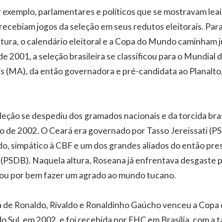
 exemplo, parlamentares e políticos que se mostravam leai
recebiam jogos da seleção em seus redutos eleitorais. Para
tura, o calendário eleitoral e a Copa do Mundo caminham ju
 de 2001, a seleção brasileira se classificou para o Mundial
s (MA), da então governadora e pré-candidata ao Planalto
leção se despediu dos gramados nacionais e da torcida bra
o de 2002. O Ceará era governado por Tasso Jereissati (PS
o, simpático à CBF e um dos grandes aliados do então pr
PSDB). Naquela altura, Roseana já enfrentava desgaste p
hou por bem fazer um agrado ao mundo tucano.
ra de Ronaldo, Rivaldo e Ronaldinho Gaúcho venceu a Cop
do Sul, em 2002, e foi recebida por FHC em Brasília, com a 