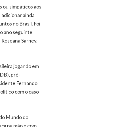
s ou simpáticos aos
 adicionar ainda
ntos no Brasil. Foi
 do ano seguinte
, Roseana Sarney,
sileira jogando em
DB), pré-
esidente Fernando
olítico com o caso
a do Mundo do
taça na mão e com