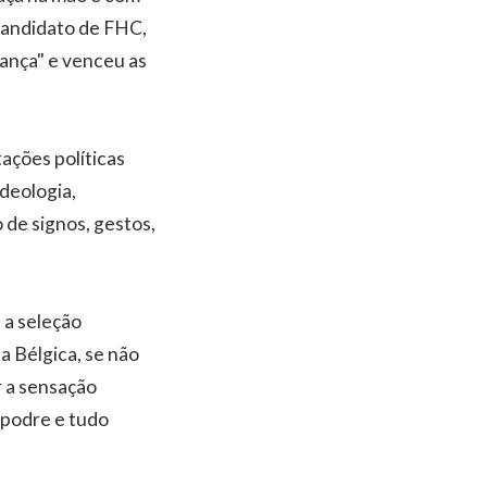
candidato de FHC,
rança" e venceu as
ações políticas
ideologia,
 de signos, gestos,
 a seleção
 a Bélgica, se não
r a sensação
 podre e tudo