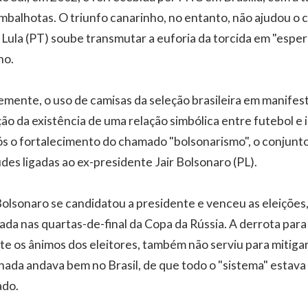
alhotas. O triunfo canarinho, no entanto, não ajudou o 
 Lula (PT) soube transmutar a euforia da torcida em "espe
no.
mente, o uso de camisas da seleção brasileira em manifest
ão da existência de uma relação simbólica entre futebol e 
s o fortalecimento do chamado "bolsonarismo", o conjunto
tudes ligadas ao ex-presidente Jair Bolsonaro (PL).
lsonaro se candidatou a presidente e venceu as eleições,
inada nas quartas-de-final da Copa da Rússia. A derrota para
te os ânimos dos eleitores, também não serviu para mitiga
ada andava bem no Brasil, de que todo o "sistema" estava
ado.