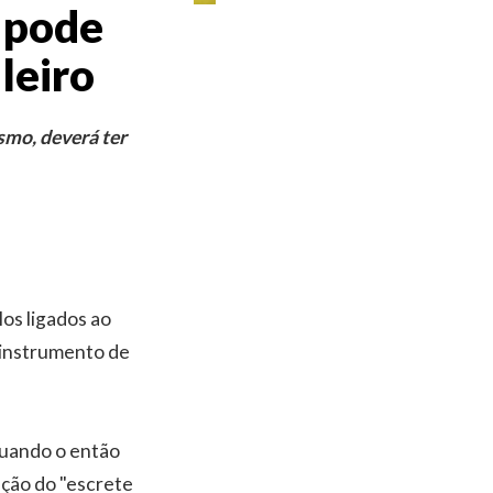
a pode
ileiro
smo, deverá ter
los ligados ao
e instrumento de
quando o então
ação do "escrete