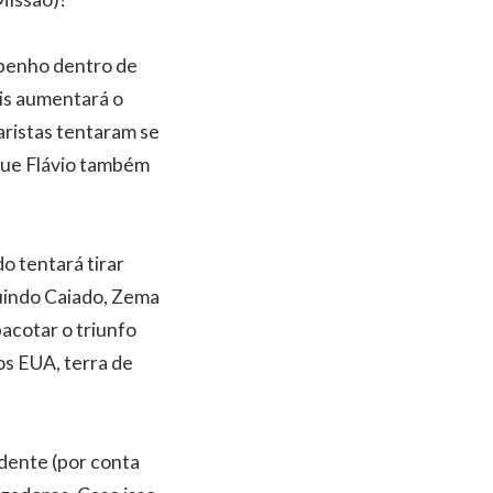
mpenho dentro de
is aumentará o
aristas tentaram se
 que Flávio também
o tentará tirar
luindo Caiado, Zema
acotar o triunfo
os EUA, terra de
idente (por conta