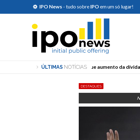
IPO News
- tudo sobre
IPO
em um só lugar!
Durigan diz que aumento da dívida de
ÚLTIMAS
NOTÍCIAS
DESTAQUES
N