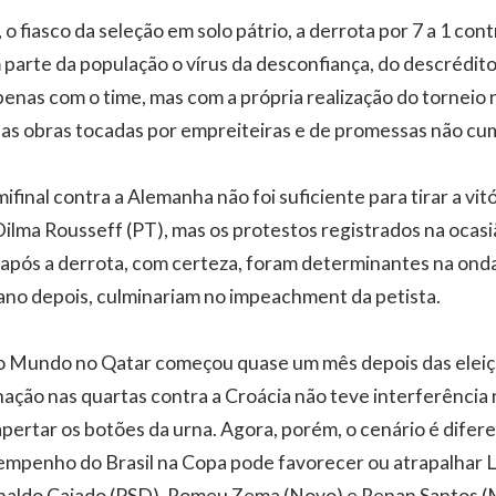
o fiasco da seleção em solo pátrio, a derrota por 7 a 1 con
 parte da população o vírus da desconfiança, do descrédito
enas com o time, mas com a própria realização do torneio n
sas obras tocadas por empreiteiras e de promessas não cu
ifinal contra a Alemanha não foi suficiente para tirar a vitó
ilma Rousseff (PT), mas os protestos registrados na ocasi
após a derrota, com certeza, foram determinantes na ond
ano depois, culminariam no impeachment da petista.
o Mundo no Qatar começou quase um mês depois das eleiç
inação nas quartas contra a Croácia não teve interferência
apertar os botões da urna. Agora, porém, o cenário é difer
esempenho do Brasil na Copa pode favorecer ou atrapalhar Lu
onaldo Caiado (PSD), Romeu Zema (Novo) e Renan Santos (