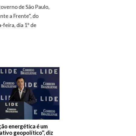
governo de São Paulo,
te a Frente", do
feira, dia 1º de
ição energética é um
tivo geopolítico'', diz