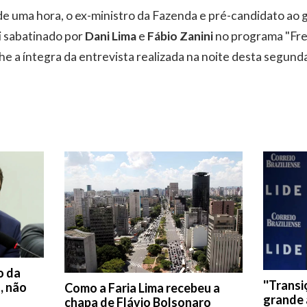
e uma hora, o ex-ministro da Fazenda e pré-candidato ao 
oi sabatinado por
Dani Lima
e
Fábio Zanini
no programa "Fren
e a íntegra da entrevista realizada na noite desta segunda-
o da
''Trans
, não
Como a Faria Lima recebeu a
grande a
chapa de Flávio Bolsonaro