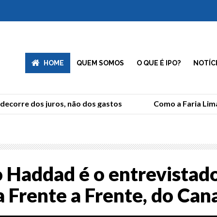
HOME
QUEM SOMOS
O QUE É IPO?
NOTÍC
ecorre dos juros, não dos gastos
Como a Faria Lima
 Haddad é o entrevistad
 Frente a Frente, do Can