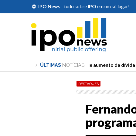
IPO News
- tudo sobre
IPO
em um só lugar!
Durigan diz que aumento da dívida d
ÚLTIMAS
NOTÍCIAS
DESTAQUES
Fernando
programa