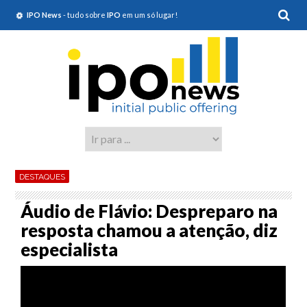
IPO News
- tudo sobre
IPO
em um só lugar!
DESTAQUES
Áudio de Flávio: Despreparo na
resposta chamou a atenção, diz
especialista