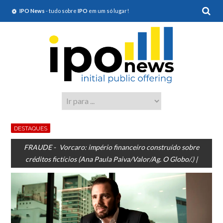
IPO News
- tudo sobre
IPO
em um só lugar!
DESTAQUES
FRAUDE - Vorcaro: império financeiro construído sobre
créditos fictícios (Ana Paula Paiva/Valor/Ag. O Globo/.) |