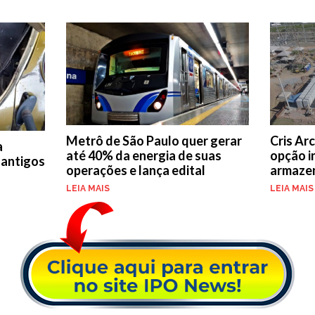
Metrô de São Paulo quer gerar
Cris Ar
a
até 40% da energia de suas
opção i
 antigos
operações e lança edital
armazen
LEIA MAIS
LEIA MAIS