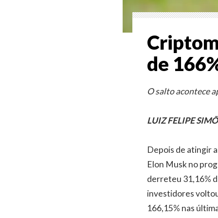
Criptom
de 166%
O salto acontece a
LUIZ FELIPE SIM
Depois de atingir a
Elon Musk no prog
derreteu 31,16% de
investidores voltou
166,15% nas última