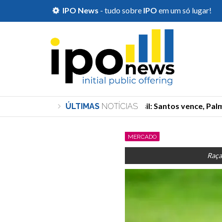
IPO News
- tudo sobre
IPO
em um só lugar!
Copa do Brasil: Santos vence, Palme
ÚLTIMAS
NOTÍCIAS
MERCADO
Raça