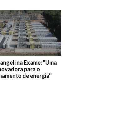
cangeli na Exame: ''Uma
novadora para o
amento de energia''