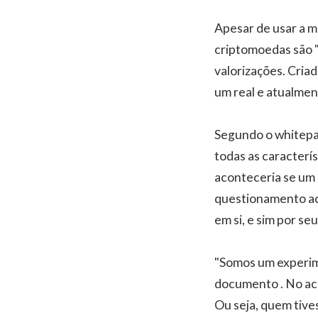
Apesar de usar a m
criptomoedas são 
valorizações. Cria
um real e atualmen
Segundo o whitepap
todas as caracterís
aconteceria se um
questionamento ac
em si, e sim por se
"Somos um experim
documento . No acu
Ou seja, quem tives