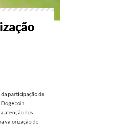
ização
s da participação de
a Dogecoin
 a atenção dos
ma valorização de