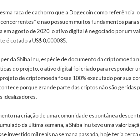
esma raça de cachorro que a Dogecoin como referência, o 
"concorrentes" e não possuem muitos fundamentos para s
da em agosto de 2020, o ativo digital é negociado por um va
te é cotado a US$ 0,000035.
er da Shiba Inu, espécie de documento da criptomoeda no
ticas do projeto, o ativo digital foi criado para responder
 projeto de criptomoeda fosse 100% executado por sua c
ontece porque grande parte das criptos não são geridas 
us idealizadores.
ento na criação de uma comunidade espontânea descentral
mulado da última semana, a Shiba Inu teve uma valorizaçã
se investido mil reais na semana passada, hoje teria cerca