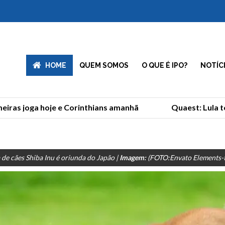
HOME
QUEM SOMOS
O QUE É IPO?
NOTÍC
iras joga hoje e Corinthians amanhã
Quaest: Lula tem
 de cães Shiba Inu é oriunda do Japão |
Imagem:
(FOTO:Envato Elements-t