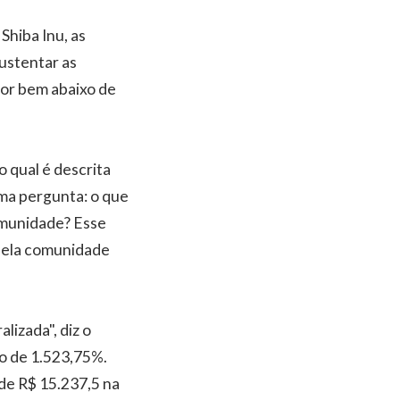
Shiba Inu, as
ustentar as
lor bem abaixo de
 qual é descrita
 uma pergunta: o que
omunidade? Esse
pela comunidade
izada", diz o
o de 1.523,75%.
 de R$ 15.237,5 na