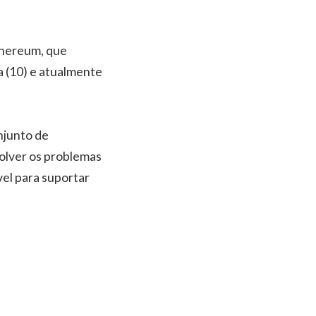
thereum, que
 (10) e atualmente
njunto de
olver os problemas
vel para suportar