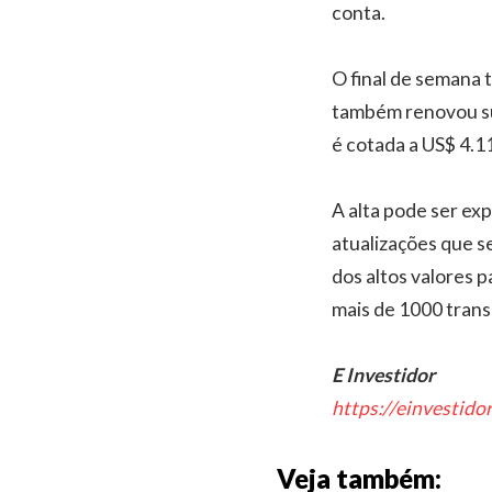
conta.
O final de semana
também renovou su
é cotada a US$ 4.1
A alta pode ser ex
atualizações que s
dos altos valores 
mais de 1000 tran
E Investidor
https://einvestido
Veja também: