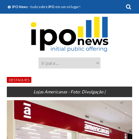
IPO News
- tudo sobre
IPO
em um só lugar!
DESTAQUES
Lojas Americanas - Foto: Divulgação |