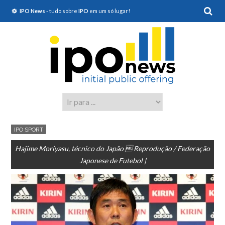
IPO News
- tudo sobre
IPO
em um só lugar!
IPO SPORT
Hajime Moriyasu, técnico do Japão  Reprodução / Federação
Japonese de Futebol |