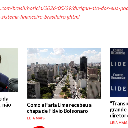
o.com/brasil/noticia/2026/05/29/durigan-ato-dos-eua-pod
-sistema-financeiro-brasileiro.ghtml
o da
''Trans
, não
Como a Faria Lima recebeu a
grande a
chapa de Flávio Bolsonaro
diretor
LEIA MAIS
LEIA MAIS