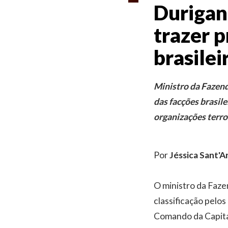
Durigan
trazer p
brasilei
Ministro da Fazend
das facções brasi
organizações terro
Por
Jéssica Sant'A
O ministro da Faze
classificação pelo
Comando da Capita