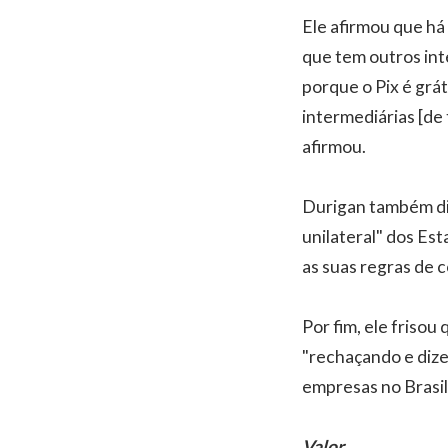
Ele afirmou que há
que tem outros int
porque o Pix é grá
intermediárias [de 
afirmou.
Durigan também dis
unilateral" dos Est
as suas regras de
Por fim, ele frisou
"rechaçando e dize
empresas no Brasil
Valor