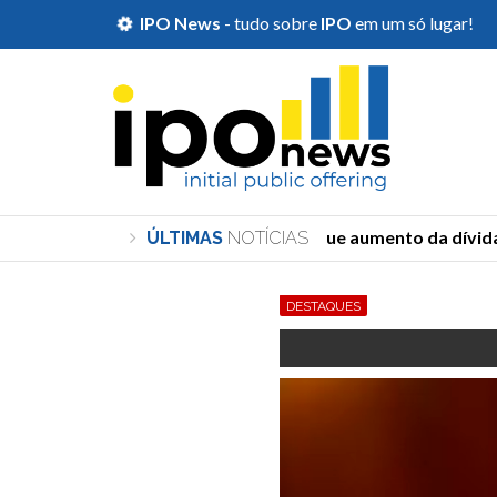
IPO News
- tudo sobre
IPO
em um só lugar!
Durigan diz que aumento da dívida d
ÚLTIMAS
NOTÍCIAS
DESTAQUES