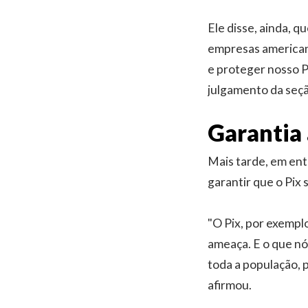
Ele disse, ainda, 
empresas americana
e proteger nosso P
julgamento da seção
Garantia 
Mais tarde, em ent
garantir que o Pix 
"O Pix, por exempl
ameaça. E o que nós
toda a população, p
afirmou.