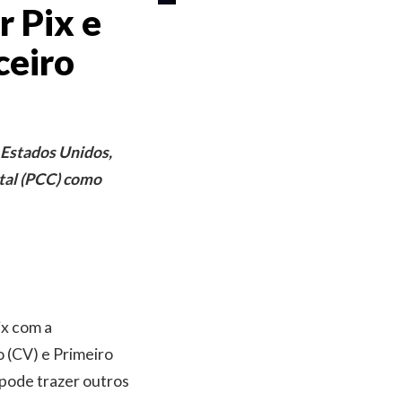
r Pix e
ceiro
 Estados Unidos,
tal (PCC) como
ix com a
 (CV) e Primeiro
pode trazer outros