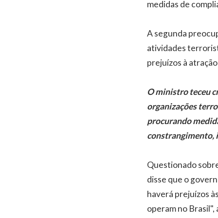
medidas de compli
A segunda preocupa
atividades terrori
prejuízos à atração
O ministro teceu c
organizações terror
procurando medidas
constrangimento, i
Questionado sobre 
disse que o govern
haverá prejuízos à
operam no Brasil",