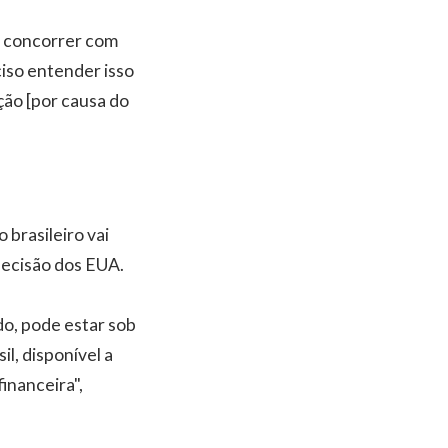
de concorrer com
iso entender isso
ção [por causa do
 brasileiro vai
 decisão dos EUA.
do, pode estar sob
l, disponível a
inanceira",