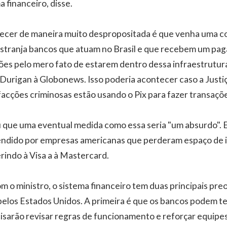
a financeiro, disse.
ecer de maneira muito despropositada é que venha uma co
stranja bancos que atuam no Brasil e que recebem um pa
ões pelo mero fato de estarem dentro dessa infraestrutu
u Durigan à Globonews. Isso poderia acontecer caso a Just
 facções criminosas estão usando o Pix para fazer transaçõ
u que uma eventual medida como essa seria "um absurdo". El
ndido por empresas americanas que perderam espaço de i
rindo à Visa a à Mastercard.
m o ministro, o sistema financeiro tem duas principais pr
a pelos Estados Unidos. A primeira é que os bancos podem 
isarão revisar regras de funcionamento e reforçar equipe