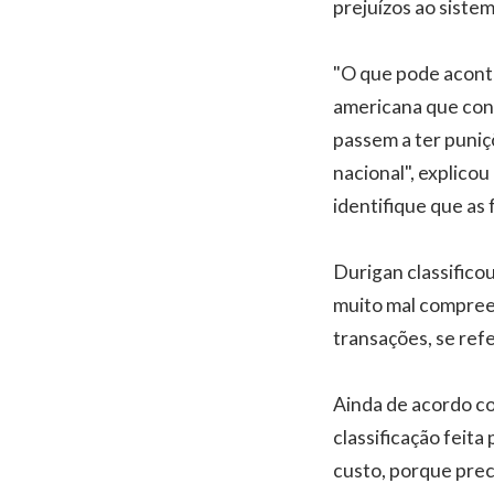
prejuízos ao sistem
"O que pode acont
americana que con
passem a ter puniç
nacional", explico
identifique que as
Durigan classifico
muito mal compree
transações, se refe
Ainda de acordo co
classificação feit
custo, porque prec