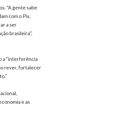
os. "A gente sabe
dam com o Pix,
ar a ser
ão brasileira",
 a "interferência
ão rever, fortalecer
to."
nacional,
 economia e as