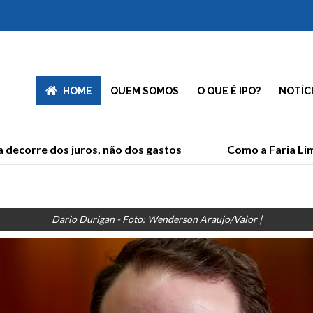
HOME
QUEM SOMOS
O QUE É IPO?
NOTÍC
ecorre dos juros, não dos gastos
Como a Faria Lima 
Dario Durigan - Foto: Wenderson Araujo/Valor |