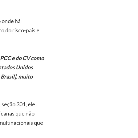
o onde há
o do risco-país e
do PCC e do CV como
 Estados Unidos
Brasil], muito
 seção 301, ele
ricanas que não
multinacionais que