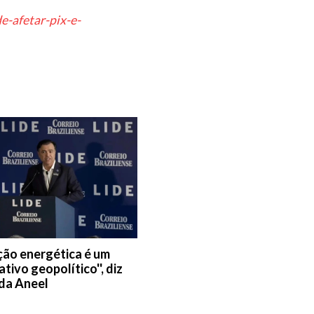
e-afetar-pix-e-
ição energética é um
tivo geopolítico'', diz
 da Aneel