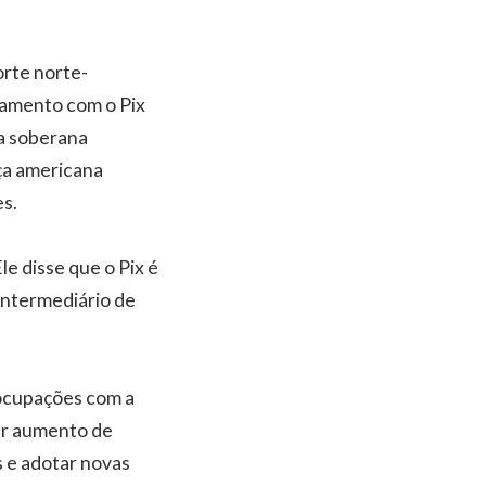
rte norte-
gamento com o Pix
ra soberana
iça americana
es.
e disse que o Pix é
ntermediário de
eocupações com a
ter aumento de
s e adotar novas