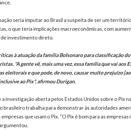
ance.
ção seria imputar ao Brasil a suspeita de ser um territóri
stas, o que teria implicações macroeconômicas, com aument
 de investimento direto.
ríticas à atuação da família Bolsonaro para classificação 
istas. "A gente vê, mais uma vez, essa família que vai aos
 eleitorais e que pode, de novo, causar muito prejuízo [ao 
nclusive ao Pix", afirmou Durigan.
a investigação aberta pelos Estados Unidos sobre o Pix na
o brasileiro trabalha para demonstrar às autoridades ame
s empresas que usam o Pix. "O Pix é bom para as empresas 
 argumentou.