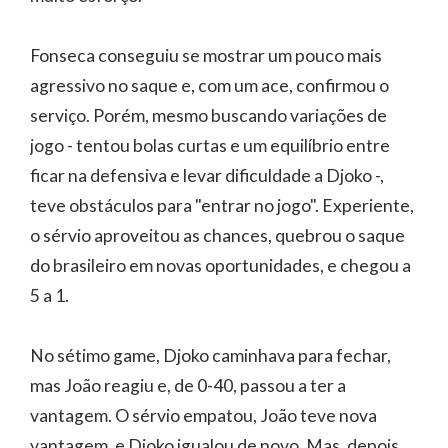
Fonseca conseguiu se mostrar um pouco mais
agressivo no saque e, com um ace, confirmou o
serviço. Porém, mesmo buscando variações de
jogo - tentou bolas curtas e um equilíbrio entre
ficar na defensiva e levar dificuldade a Djoko -,
teve obstáculos para "entrar no jogo". Experiente,
o sérvio aproveitou as chances, quebrou o saque
do brasileiro em novas oportunidades, e chegou a
5 a 1.
No sétimo game, Djoko caminhava para fechar,
mas João reagiu e, de 0-40, passou a ter a
vantagem. O sérvio empatou, João teve nova
vantagem, e Djoko igualou de novo. Mas, depois