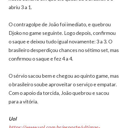
abriu 3 a 1.
O contragolpe de João foi imediato, e quebrou
Djoko no game seguinte. Logo depois, confirmou
o saque e deixou tudo igual novamente: 3 a 3. O
brasileiro desperdiçou chances no sétimo set, mas
confirmou o saque e fez 4 a 4.
O sérvio sacou bem e chegou ao quinto game, mas
o brasileiro soube aproveitar o serviço e empatar.
Com o apoio da torcida, João quebrou e sacou
para a vitória.
Uol
https://www.uol.com.br/esporte/ultimas-