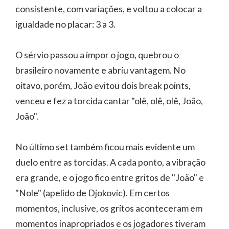
consistente, com variações, e voltou a colocar a
igualdade no placar: 3 a 3.
O sérvio passou a impor o jogo, quebrou o
brasileiro novamente e abriu vantagem. No
oitavo, porém, João evitou dois break points,
venceu e fez a torcida cantar "olê, olê, olê, João,
João".
No último set também ficou mais evidente um
duelo entre as torcidas. A cada ponto, a vibração
era grande, e o jogo fico entre gritos de "João" e
"Nole" (apelido de Djokovic). Em certos
momentos, inclusive, os gritos aconteceram em
momentos inapropriados e os jogadores tiveram