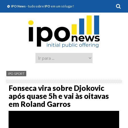
IPO News
- tudo sobre
IPO
em um só lugar!
IPO SPORT
Fonseca vira sobre Djokovic
após quase 5h e vai às oitavas
em Roland Garros