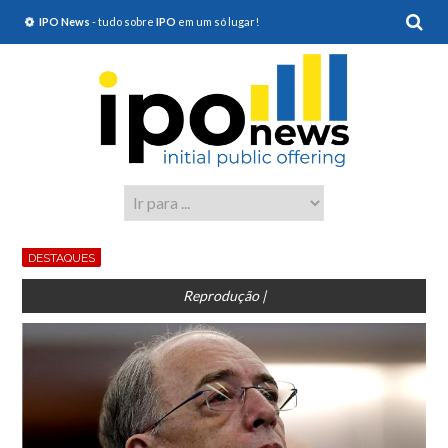
IPO News
- tudo sobre
IPO
em um só lugar!
DESTAQUES
Reprodução |