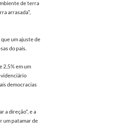
mbiente de terra
rra arrasada",
e que um ajuste de
sas do país.
 de 2,5% em um
evidenciário
iais democracias
r a direção", e a
ter um patamar de