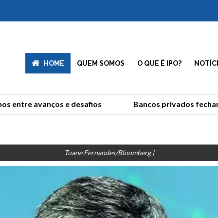
HOME
QUEM SOMOS
O QUE É IPO?
NOTÍC
 entre avanços e desafios
Bancos privados fecham 2
Tuane Fernandes/Bloomberg |