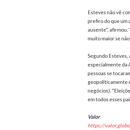
Esteves não vê co
prefiro do que um 
ausente", afirmou.
muito maior se não
Segundo Esteves, a
especialmente da Am
pessoas se tocaram
geopoliticamente e
negócios). "Eleiçõe
em todos esses país
Valor
https://valor.glob