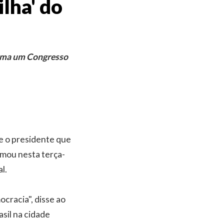
ilha' do
lema um Congresso
e o presidente que
irmou nesta terça-
l.
cracia", disse ao
sil na cidade