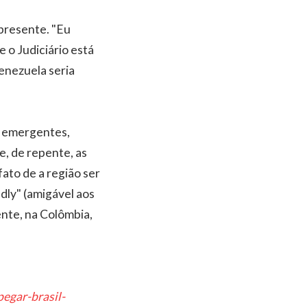
presente. "Eu
 o Judiciário está
enezuela seria
es emergentes,
e, de repente, as
ato de a região ser
dly" (amigável aos
ente, na Colômbia,
egar-brasil-