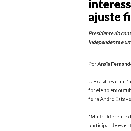
interess
ajuste f
Presidente do con
independente e um 
Por
Anaïs Fernand
O Brasil teve um "
for eleito em outub
feira André Esteve
"Muito diferente d
participar de even