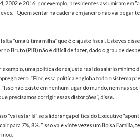
4, 2002 e 2016, por exemplo, presidentes assumiram em "a
teves. "Quem sentar na cadeira em janeiro não vai pegar te
falta "uma última milha" que é o ajuste fiscal. Esteves diss
no Bruto (PIB) não é difícil de fazer, dado o grau de despe
r exemplo, uma política de reajuste real do salário mínimo
rego zero. "Pior, essa política engloba todo o sistema pr
ou. "Isso não existe em nenhum lugar do mundo, nem nas soc
que precisamos corrigir essas distorções", disse.
o "vai estar lá" se a liderança política do Executivo "aponta
cair para 7%, 8%. "Isso vale vinte vezes um Bolsa Família, 
firmou.