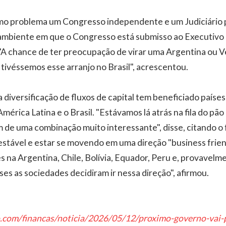
mo problema um Congresso independente e um Judiciário 
ambiente em que o Congresso está submisso ao Executivo e
 "A chance de ter preocupação de virar uma Argentina ou V
 tivéssemos esse arranjo no Brasil", acrescentou.
 diversificação de fluxos de capital tem beneficiado país
érica Latina e o Brasil. "Estávamos lá atrás na fila do pão 
 de uma combinação muito interessante", disse, citando o f
stável e estar se movendo em uma direção "business frien
s na Argentina, Chile, Bolívia, Equador, Peru e, provavelm
es as sociedades decidiram ir nessa direção", afirmou.
o.com/financas/noticia/2026/05/12/proximo-governo-vai-p