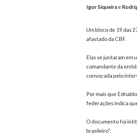
Igor Siqueira
e
Rodri
Um bloco de 19 das 2
afastado da CBF.
Elas se juntaram em u
comandante da entidad
convocada pelo inter
Por mais que Ednaldo
federações indica que
O documento foi intit
brasileiro".