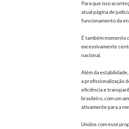
Para que isso aconteç
atual página de judic
funcionamento da enti
É também momento de 
excessivamente centr
nacional.
Além da estabilidade,
a profissionalização 
eficiência e transpar
brasileiro, com um am
ativamente para a mel
Unidos com esse prop