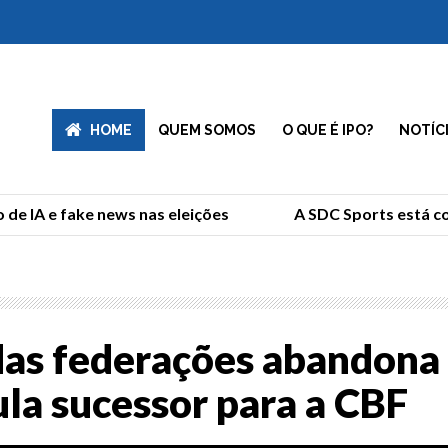
HOME
QUEM SOMOS
O QUE É IPO?
NOTÍC
e IA e fake news nas eleições
A SDC Sports está co
das federações abandona
cula sucessor para a CBF