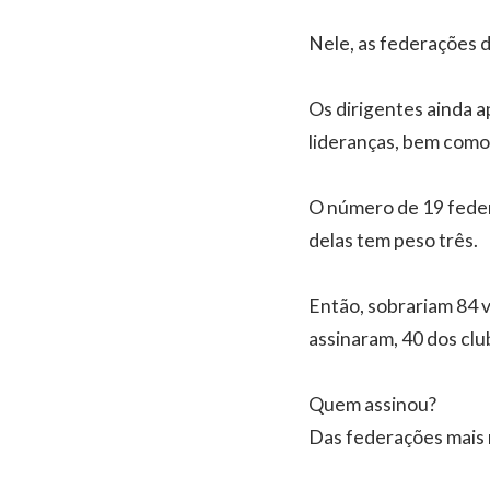
Nele, as federações 
Os dirigentes ainda a
lideranças, bem como 
O número de 19 federa
delas tem peso três.
Então, sobrariam 84 v
assinaram, 40 dos clu
Quem assinou?
Das federações mais r