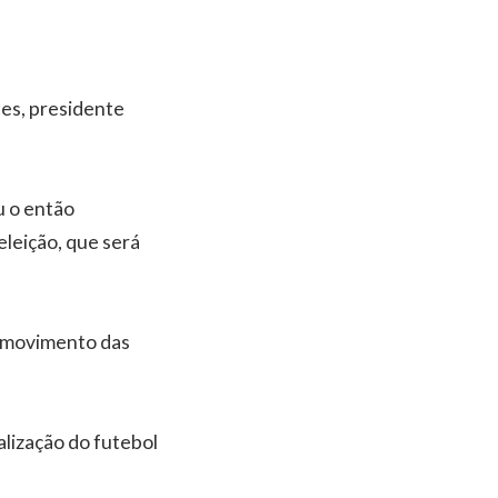
ues, presidente
u o então
eleição, que será
o movimento das
alização do futebol