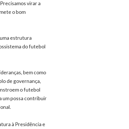
 Precisamos virar a
romete o bom
 uma estrutura
ossistema do futebol
 lideranças, bem como
mplo de governança,
constroem o futebol
a um possa contribuir
onal.
tura à Presidência e