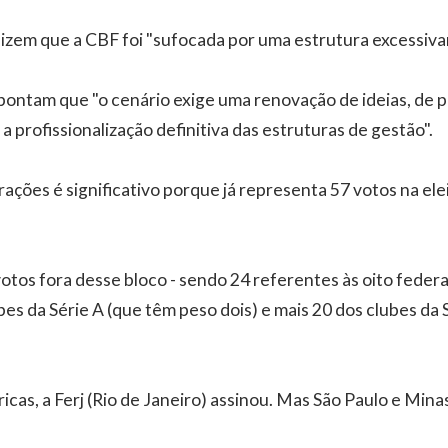
dizem que a CBF foi "sufocada por uma estrutura excessiva
pontam que "o cenário exige uma renovação de ideias, de p
a profissionalização definitiva das estruturas de gestão".
ções é significativo porque já representa 57 votos na ele
otos fora desse bloco - sendo 24 referentes às oito feder
bes da Série A (que têm peso dois) e mais 20 dos clubes da 
icas, a Ferj (Rio de Janeiro) assinou. Mas São Paulo e Minas