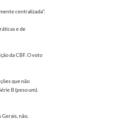
mente centralizada".
ráticas e de
ição da CBF. O voto
ações que não
Série B (peso um).
 Gerais, não.