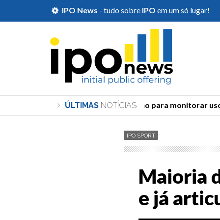
IPO News
- tudo sobre
IPO
em um só lugar!
TSE cria órgão para monitorar uso d
ÚLTIMAS
NOTÍCIAS
IPO SPORT
Maioria 
e já arti