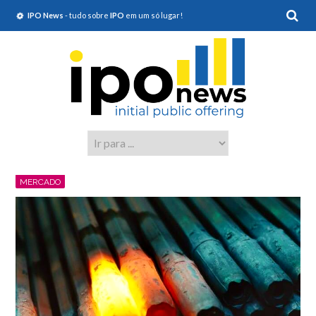
IPO News
- tudo sobre
IPO
em um só lugar!
MERCADO