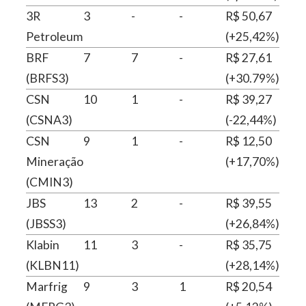
3R
3
-
-
R$ 50,67
Petroleum
(+25,42%)
BRF
7
7
-
R$ 27,61
(BRFS3)
(+30.79%)
CSN
10
1
-
R$ 39,27
(CSNA3)
(-22,44%)
CSN
9
1
-
R$ 12,50
Mineração
(+17,70%)
(CMIN3)
JBS
13
2
-
R$ 39,55
(JBSS3)
(+26,84%)
Klabin
11
3
-
R$ 35,75
(KLBN11)
(+28,14%)
Marfrig
9
3
1
R$ 20,54