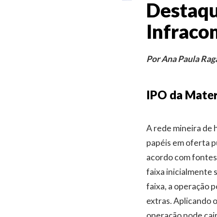
Destaqu
Infrac
Por Ana Paula Raga
IPO da Mater
A rede mineira de 
papéis em oferta pú
acordo com fontes 
faixa inicialmente
faixa, a operação p
extras. Aplicando 
operação pode cair