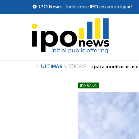
IPO News
- tudo sobre
IPO
em um só lugar!
TSE cria órgão para monitorar uso de 
ÚLTIMAS
NOTÍCIAS
IPO BANC