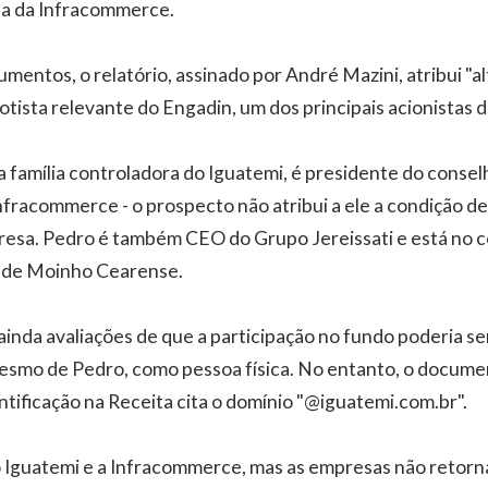
ta da Infracommerce.
mentos, o relatório, assinado por André Mazini, atribui "al
cotista relevante do Engadin, um dos principais acionistas
da família controladora do Iguatemi, é presidente do consel
nfracommerce - o prospecto não atribui a ele a condição de
resa. Pedro é também CEO do Grupo Jereissati e está no 
nde Moinho Cearense.
inda avaliações de que a participação no fundo poderia s
mesmo de Pedro, como pessoa física. No entanto, o documen
ntificação na Receita cita o domínio "@iguatemi.com.br".
o Iguatemi e a Infracommerce, mas as empresas não retorn