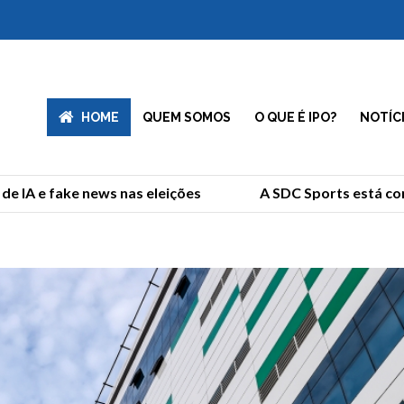
HOME
QUEM SOMOS
O QUE É IPO?
NOTÍC
IA e fake news nas eleições
A SDC Sports está comp