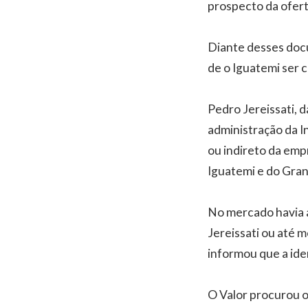
prospecto da ofer
Diante desses docu
de o Iguatemi ser 
Pedro Jereissati, 
administração da I
ou indireto da emp
Iguatemi e do Gra
No mercado havia a
Jereissati ou até 
informou que a ide
O Valor procurou 