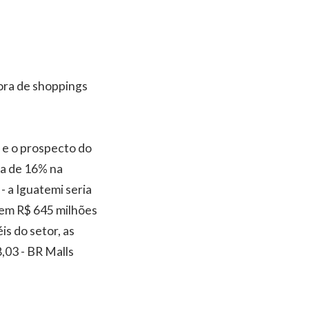
ora de shoppings
 e o prospecto do
ca de 16% na
 a Iguatemi seria
a em R$ 645 milhões
s do setor, as
,03 - BR Malls