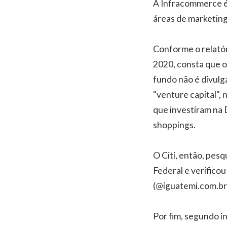
A Infracommerce é 
áreas de marketing
Conforme o relatór
2020, consta que o
fundo não é divulg
"venture capital",
que investiram na 
shoppings.
O Citi, então, pes
Federal e verifico
(@iguatemi.com.br
Por fim, segundo i