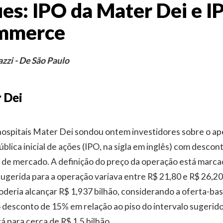
es: IPO da Mater Dei e I
ommerce
zzi - De São Paulo
 Dei
hospitais Mater Dei sondou ontem investidores sobre o ap
blica inicial de ações (IPO, na sigla em inglês) com descon
de mercado. A definição do preço da operação está marcad
 sugerida para a operação variava entre R$ 21,80 e R$ 26,2
oderia alcançar R$ 1,937 bilhão, considerando a oferta-bas
o desconto de 15% em relação ao piso do intervalo sugerido
á para cerca de R$ 1,5 bilhão.