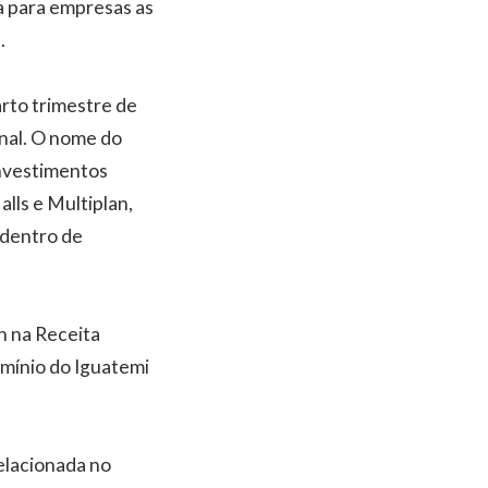
a para empresas as
.
arto trimestre de
nal. O nome do
investimentos
lls e Multiplan,
 dentro de
n na Receita
omínio do Iguatemi
relacionada no