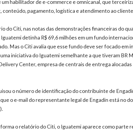
um habilitador de e-commerce e omnicanal, que terceiriz
, conteúdo, pagamento, logística e atendimento ao cliente
io do Citi, nas notas das demonstrações financeiras do qu
 Iguatemi detinha R$ 69,6 milhões em um fundo internacio
ado. Mas o Citi avalia que esse fundo deve ser focado em 
 numa iniciativa do Iguatemi semelhante a que tiveram BR Ma
Delivery Center, empresa de centrais de entrega alocadas
quisou o número de identificação do contribuinte de Engadi
u que o e-mail do representante legal de Engadin está no d
).
nforma o relatório do Citi, o Iguatemi aparece como parte 