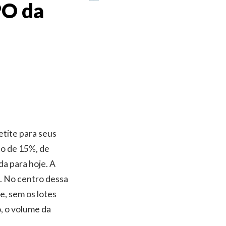
PO da
etite para seus
to de 15%, de
a para hoje. A
0. No centro dessa
e, sem os lotes
, o volume da