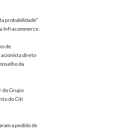
ta probabilidade"
 da Infracommerce.
ho de
 acionista direto
conselho da
er do Grupo
to do Citi
aram a pedido de