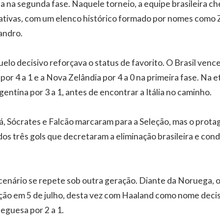
 na segunda fase. Naquele torneio, a equipe brasileira c
tivas, com um elenco histórico formado por nomes como Z
andro.
elo decisivo reforçava o status de favorito. O Brasil venc
a por 4 a 1 e a Nova Zelândia por 4 a 0 na primeira fase. Na 
entina por 3 a 1, antes de encontrar a Itália no caminho.
iá, Sócrates e Falcão marcaram para a Seleção, mas o prot
dos três gols que decretaram a eliminação brasileira e cond
cenário se repete sob outra geração. Diante da Noruega, o 
ção em 5 de julho, desta vez com Haaland como nome decis
ueguesa por 2 a 1.