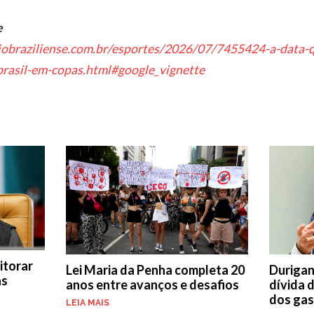
e
iobraziliense.com.br/esportes/2026/07/7455424-a-data-q
rasil-em-copas.html#google_vignette
itorar
Lei Maria da Penha completa 20
Durigan
as
anos entre avanços e desafios
dívida 
dos ga
LEIA MAIS