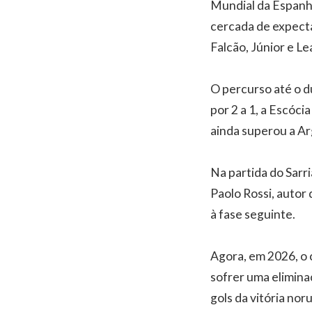
Mundial da Espanha
cercada de expecta
Falcão, Júnior e Le
O percurso até o du
por 2 a 1, a Escóci
ainda superou a Arg
Na partida do Sarr
Paolo Rossi, autor 
à fase seguinte.
Agora, em 2026, o 
sofrer uma elimina
gols da vitória nor