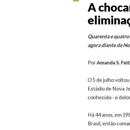
A choca
elimina
Quarenta e quatro 
agora diante da No
Por
Amanda S. Fei
O 5 de julho voltou
Estádio de Nova Jer
conhecido - e dolo
Há 44 anos, em 198
Brasil, então coman