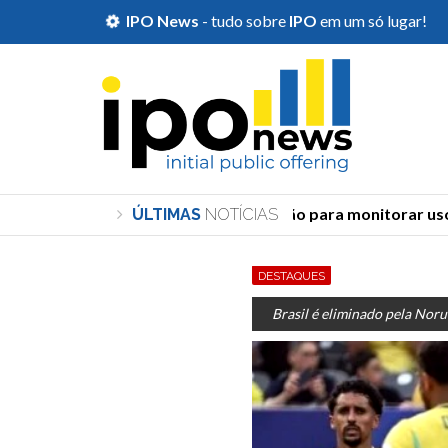
IPO News
- tudo sobre
IPO
em um só lugar!
TSE cria órgão para monitorar uso d
ÚLTIMAS
NOTÍCIAS
DESTAQUES
Brasil é eliminado pela Noru