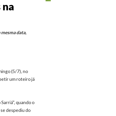
 na
na mesma data,
mingo (5/7), no
petir um roteiro já
Sarriá", quando o
e se despediu do