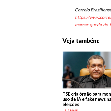
Correio Braziliens
https://www.corre
marcar-queda-do-b
Veja também:
TSE cria órgão para mon
uso de IA e fake news n
eleições
LEIA MAIS