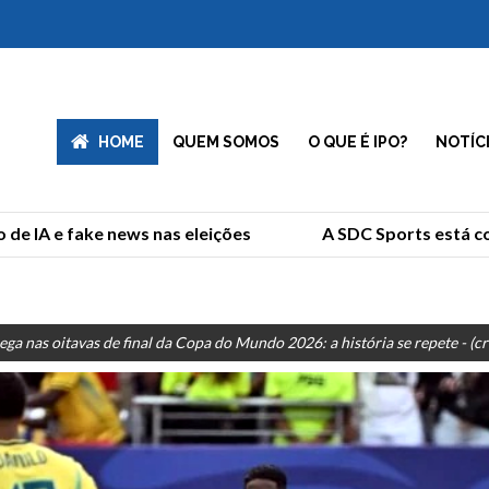
HOME
QUEM SOMOS
O QUE É IPO?
NOTÍC
e IA e fake news nas eleições
A SDC Sports está com
ega nas oitavas de final da Copa do Mundo 2026: a história se repete - (