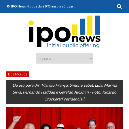
IPO News
- tudo sobre
IPO
em um só lugar!
DESTAQUES
Da esq para dir: Márcio França, Simone Tebet, Lula, Marina
Silva, Fernando Haddad e Geraldo Alckmin - Foto: Ricardo
Stuckert/Presidência |