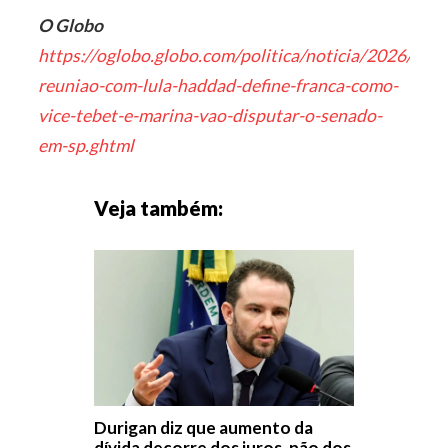
O Globo
https://oglobo.globo.com/politica/noticia/2026/06/
reuniao-com-lula-haddad-define-franca-como-
vice-tebet-e-marina-vao-disputar-o-senado-
em-sp.ghtml
Veja também:
Durigan diz que aumento da
dívida decorre dos juros, não dos