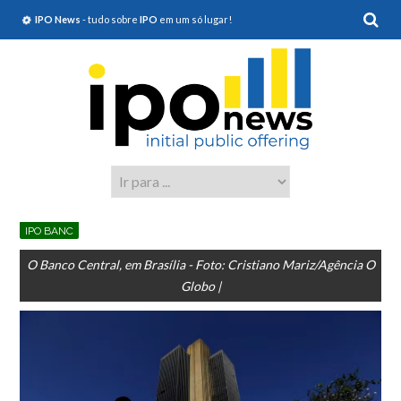
IPO News
- tudo sobre
IPO
em um só lugar!
IPO BANC
O Banco Central, em Brasília - Foto: Cristiano Mariz/Agência O
Globo |