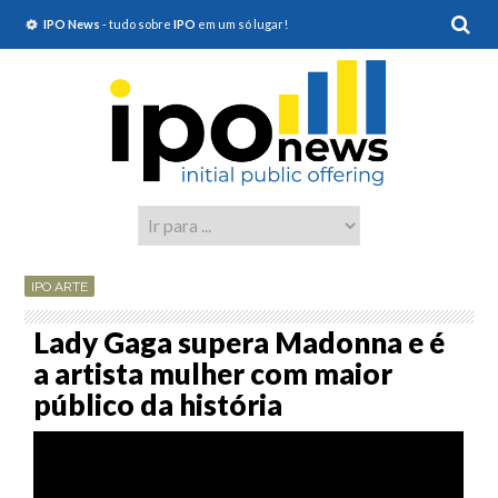
IPO News
- tudo sobre
IPO
em um só lugar!
IPO ARTE
Lady Gaga supera Madonna e é
a artista mulher com maior
público da história