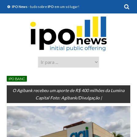
IPO News
- tudo sobre
IPO
em um só lugar!
IPO BANC
O Agibank recebeu um aporte de R$ 400 milhões da Lumina
Capital Foto: Agibank/Divulgação |