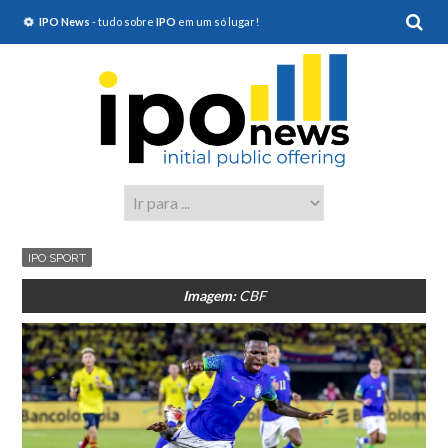
IPO News
- tudo sobre
IPO
em um só lugar!
IPO SPORT
Imagem:
CBF