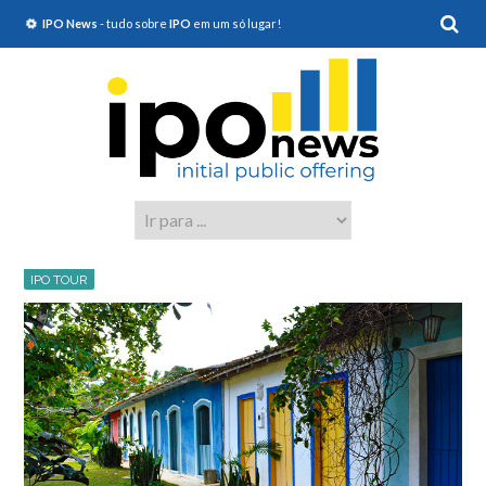
IPO News
- tudo sobre
IPO
em um só lugar!
IPO TOUR