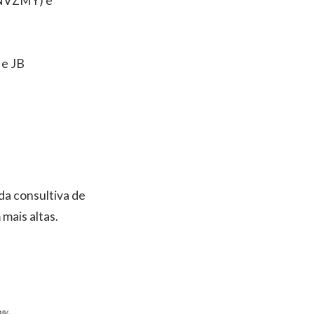
:NVZMY) e
 e JB
da consultiva de
mais altas.