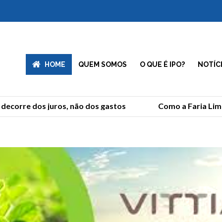
HOME
QUEM SOMOS
O QUE É IPO?
NOTÍC
corre dos juros, não dos gastos
Como a Faria Lima r