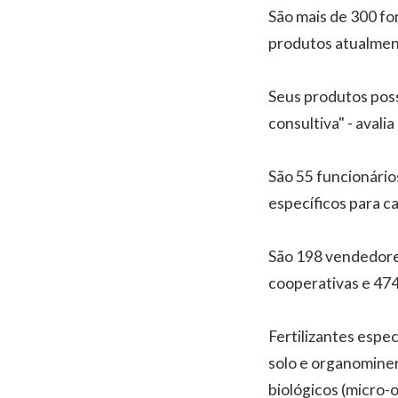
São mais de 300 fo
produtos atualmen
Seus produtos pos
consultiva" - avali
São 55 funcionário
específicos para c
São 198 vendedore
cooperativas e 47
Fertilizantes espec
solo e organominer
biológicos (micro-