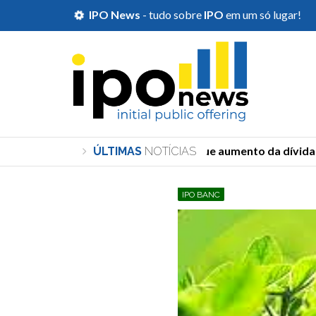
IPO News
- tudo sobre
IPO
em um só lugar!
Durigan diz que aumento da dívida de
ÚLTIMAS
NOTÍCIAS
IPO BANC