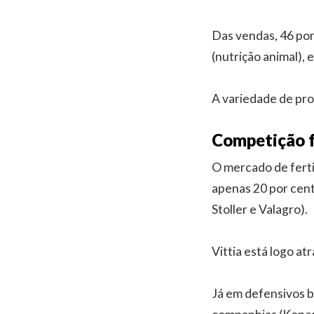
Das vendas, 46 por 
(nutrição animal), 
A variedade de pro
Competição 
O mercado de ferti
apenas 20 por cent
Stoller e Valagro).
Vittia está logo at
Já em defensivos b