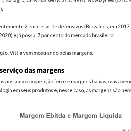
rt, Ballagro, CHR Hansen (CSE:CHRH), Novozymes (OTC
).
centemente 2 empresas de defensivos (Biovalens, em 2017,
2020) e já possui 7 por cento do mercado brasileiro.
ção, Vittia vem mostrando belas margens.
 serviço das margens
ns possuem competição feroz e margens baixas, mas a ven
ologia em seus produtos e, nesse caso, as margens são bem 