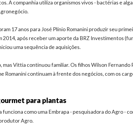
os. A companhia utiliza organismos vivos - bactérias e alga
Agronegócio.
l, foram 17 anos para José Plínio Romanini produzir seu primei
m 2014, após receber um aporte da BRZ Investimentos (fu
niciou uma sequência de aquisições.
, mas Vittia continuou familiar. Os filhos Wilson Fernando
me Romanini continuam à frente dos negócios, com os car
gourmet para plantas
ia funciona como uma Embrapa - pesquisadora do Agro - c
 produtor Agro.