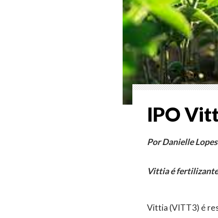
IPO Vit
Por Danielle Lopes
Vittia é fertilizant
Vittia (VITT3) é re