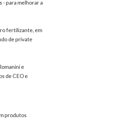
s - para melhorar a
ro fertilizante, em
ndo de private
 Romanini e
gos de CEO e
om produtos