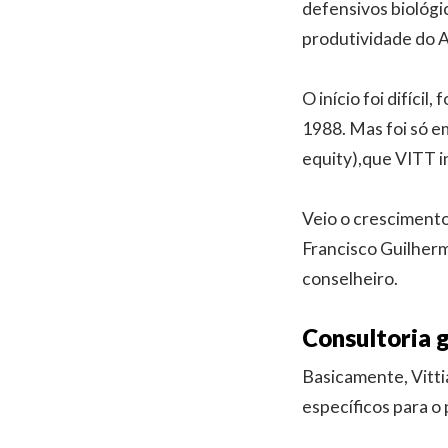
defensivos biológic
produtividade do 
O início foi difíci
1988. Mas foi só e
equity),que VITT i
Veio o crescimento
Francisco Guilher
conselheiro.
Consultoria 
Basicamente, Vitt
específicos para o