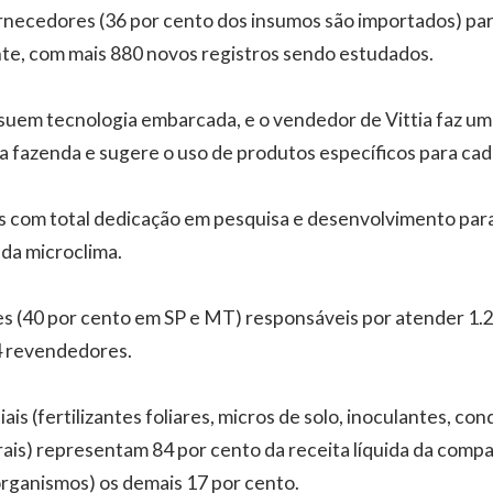
rnecedores (36 por cento dos insumos são importados) para
te, com mais 880 novos registros sendo estudados.
suem tecnologia embarcada, e o vendedor de Vittia faz u
a a fazenda e sugere o uso de produtos específicos para cad
s com total dedicação em pesquisa e desenvolvimento para
ada microclima.
s (40 por cento em SP e MT) responsáveis por atender 1.
4 revendedores.
iais (fertilizantes foliares, micros de solo, inoculantes, co
ais) representam 84 por cento da receita líquida da compa
organismos) os demais 17 por cento.