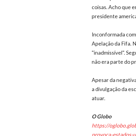
coisas. Acho que e
presidente americ
Inconformada com 
Apelação da Fifa. 
"inadmissível". Seg
não era parte do p
Apesar da negativa,
a divulgação da es
atuar.
O Globo
https://oglobo.gl
provoca-estados-u