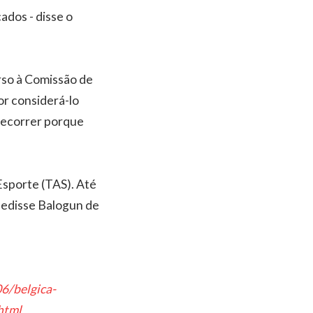
ados - disse o
rso à Comissão de
or considerá-lo
 recorrer porque
 Esporte (TAS). Até
pedisse Balogun de
6/belgica-
html