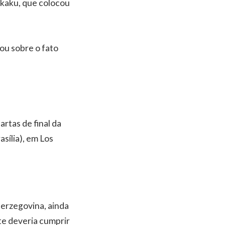
ukaku, que colocou
cou sobre o fato
artas de final da
sília), em Los
Herzegovina, ainda
te deveria cumprir