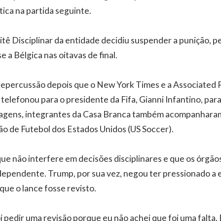
ca na partida seguinte.
tê Disciplinar da entidade decidiu suspender a punição, p
 a Bélgica nas oitavas de final.
repercussão depois que o New York Times e a Associated 
lefonou para o presidente da Fifa, Gianni Infantino, para 
agens, integrantes da Casa Branca também acompanharam 
ão de Futebol dos Estados Unidos (US Soccer).
ue não interfere em decisões disciplinares e que os órgãos 
ependente. Trump, por sua vez, negou ter pressionado a 
que o lance fosse revisto.
oi pedir uma revisão porque eu não achei que foi uma falta