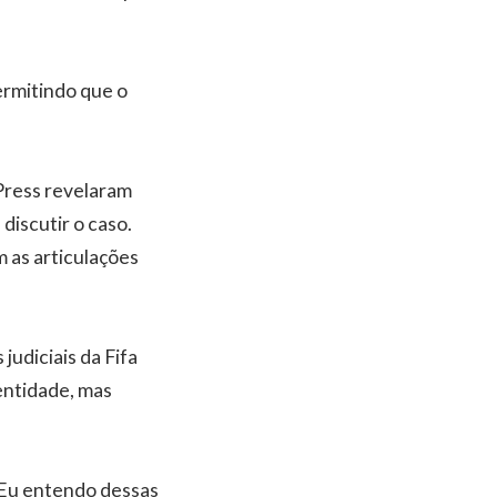
ermitindo que o
Press revelaram
discutir o caso.
as articulações
judiciais da Fifa
entidade, mas
. Eu entendo dessas