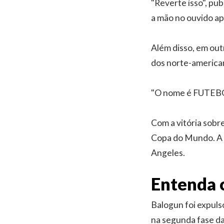
"Reverte isso", pu
a mão no ouvido ap
Além disso, em out
dos norte-america
"O nome é FUTEBOL"
Com a vitória sobre
Copa do Mundo. A p
Angeles.
Entenda 
Balogun foi expuls
na segunda fase da