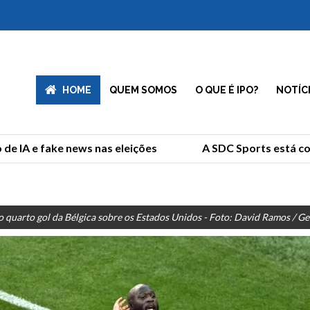
HOME
QUEM SOMOS
O QUE É IPO?
NOTÍC
 IA e fake news nas eleições
A SDC Sports está com
quarto gol da Bélgica sobre os Estados Unidos - Foto: David Ramos / Get