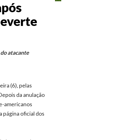
após
Reverte
 do atacante
ira (6), pelas
 Depois da anulação
rte-americanos
a página oficial dos