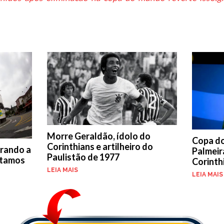
Morre Geraldão, ídolo do
Copa do
Corinthians e artilheiro do
rando a
Palmeir
Paulistão de 1977
stamos
Corinth
LEIA MAIS
LEIA MAIS