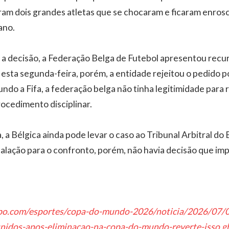
ram dois grandes atletas que se chocaram e ficaram enrosc
ano.
a decisão, a Federação Belga de Futebol apresentou recu
Nesta segunda-feira, porém, a entidade rejeitou o pedido p
undo a Fifa, a federação belga não tinha legitimidade para
rocedimento disciplinar.
 a Bélgica ainda pode levar o caso ao Tribunal Arbitral do
calação para o confronto, porém, não havia decisão que im
obo.com/esportes/copa-do-mundo-2026/noticia/2026/07/0
nidos-apos-eliminacao-na-copa-do-mundo-reverte-isso.g