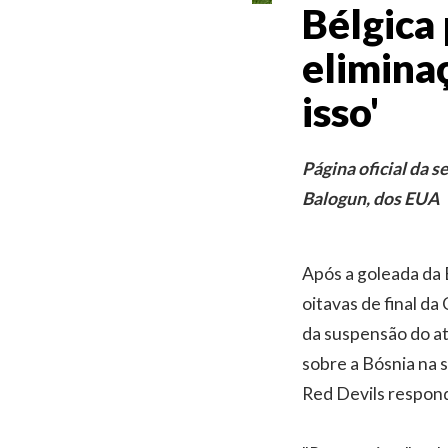
Bélgica
elimina
isso'
Página oficial da 
Balogun, dos EUA
Após a goleada da B
oitavas de final d
da suspensão do at
sobre a Bósnia na s
Red Devils respond