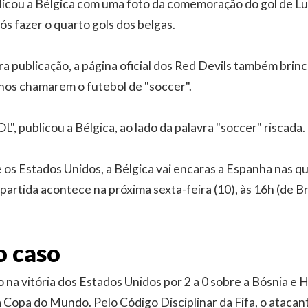
blicou a Bélgica com uma foto da comemoração do gol de L
ós fazer o quarto gols dos belgas.
ra publicação, a página oficial dos Red Devils também brin
nos chamarem o futebol de "soccer".
, publicou a Bélgica, ao lado da palavra "soccer" riscada.
 os Estados Unidos, a Bélgica vai encaras a Espanha nas qu
artida acontece na próxima sexta-feira (10), às 16h (de Bra
o caso
o na vitória dos Estados Unidos por 2 a 0 sobre a Bósnia e 
 Copa do Mundo. Pelo Código Disciplinar da Fifa, o atacan