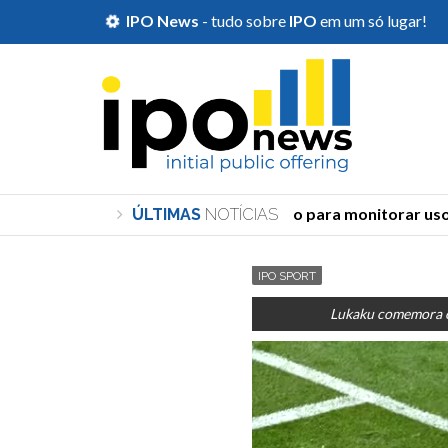
IPO News
- tudo sobre
IPO
em um só lugar!
TSE cria órgão para monitorar uso de
ÚLTIMAS
NOTÍCIAS
IPO SPORT
Lukaku comemora o 