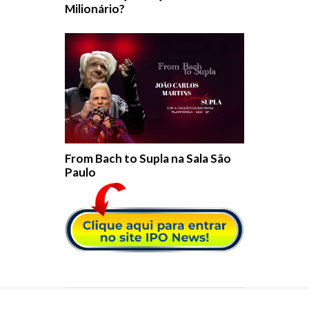
Milionário?
From Bach to Supla na Sala São
Paulo