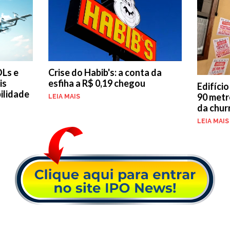
Crise do Habib's: a conta da
OLs e
esfiha a R$ 0,19 chegou
is
Edifíci
ilidade
90 metr
LEIA MAIS
da chur
LEIA MAIS