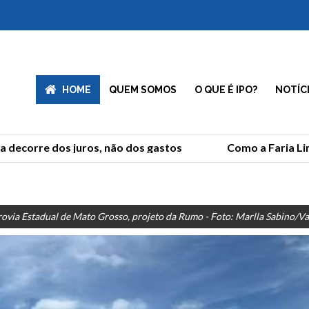
HOME
QUEM SOMOS
O QUE É IPO?
NOTÍC
decorre dos juros, não dos gastos
Como a Faria Lima
rovia Estadual de Mato Grosso, projeto da Rumo - Foto: Marlla Sabino/Val