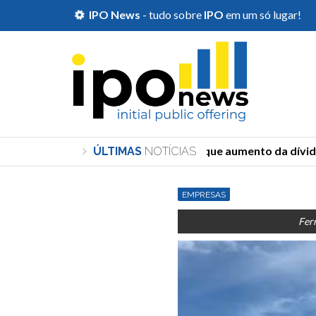
IPO News
- tudo sobre
IPO
em um só lugar!
Durigan diz que aumento da dívida 
ÚLTIMAS
NOTÍCIAS
EMPRESAS
Fer