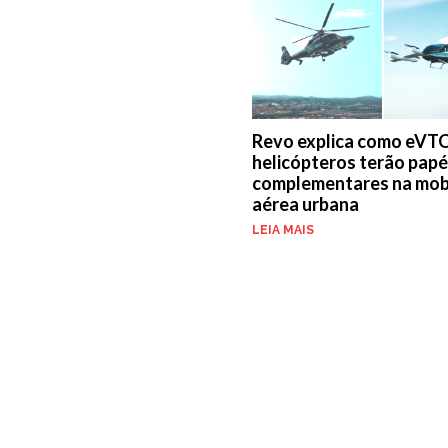
Revo explica como eVT
helicópteros terão papé
complementares na mob
aérea urbana
LEIA MAIS