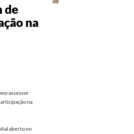
m de
pação na
omo assessor
participação na
ital aberto no