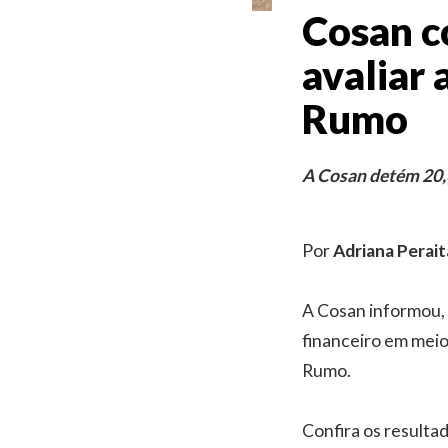
Cosan c
avaliar 
Rumo
A Cosan detém 20,3
Por
Adriana Perait
A Cosan informou, 
financeiro em meio
Rumo.
Confira os resulta