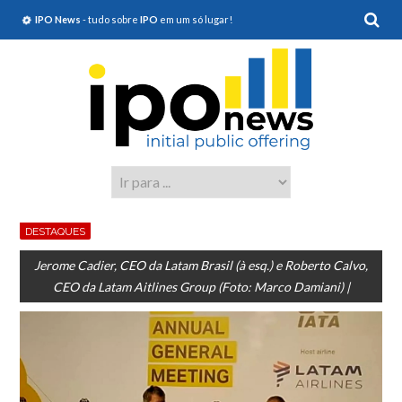
IPO News
- tudo sobre
IPO
em um só lugar!
DESTAQUES
Jerome Cadier, CEO da Latam Brasil (à esq.) e Roberto Calvo,
CEO da Latam Aitlines Group (Foto: Marco Damiani) |