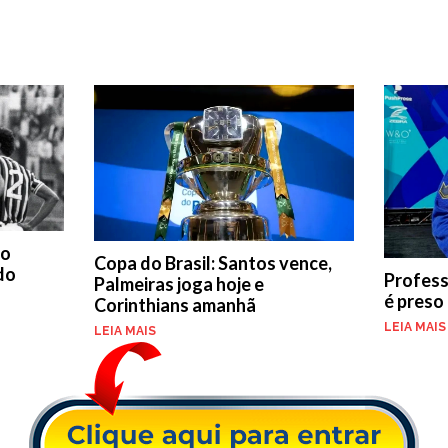
do
Copa do Brasil: Santos vence,
 do
Professo
Palmeiras joga hoje e
é preso
Corinthians amanhã
LEIA MAIS
LEIA MAIS