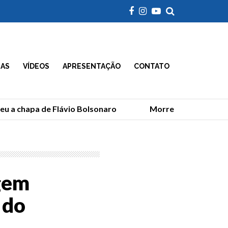
IAS
VÍDEOS
APRESENTAÇÃO
CONTATO
 a chapa de Flávio Bolsonaro
Morre Geraldão, ídolo 
gem
 do