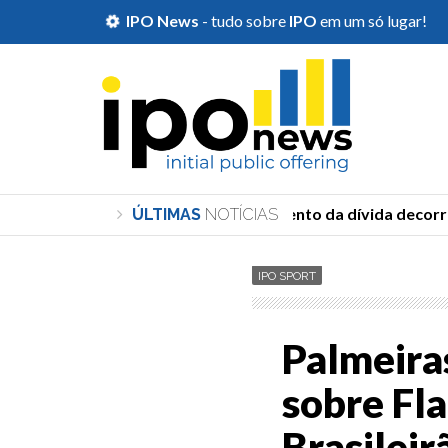
IPO News
- tudo sobre
IPO
em um só lugar!
Durigan diz que aumento da dívida decorre 
ÚLTIMAS
NOTÍCIAS
IPO SPORT
Palmeira
sobre Fl
Brasileir