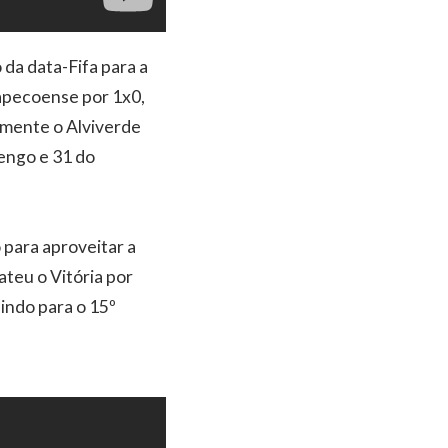
 da data-Fifa para a
hapecoense por 1x0,
amente o Alviverde
engo e 31 do
 para aproveitar a
ateu o Vitória por
indo para o 15º