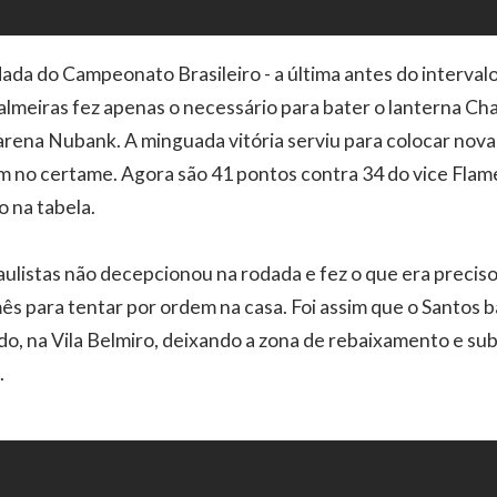
ada do Campeonato Brasileiro - a última antes do intervalo
almeiras fez apenas o necessário para bater o lanterna C
arena Nubank. A minguada vitória serviu para colocar nov
 no certame. Agora são 41 pontos contra 34 do vice Flam
o na tabela.
aulistas não decepcionou na rodada e fez o que era preciso
ês para tentar por ordem na casa. Foi assim que o Santos b
do, na Vila Belmiro, deixando a zona de rebaixamento e sub
.