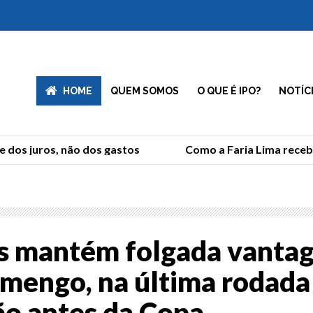
HOME
QUEM SOMOS
O QUE É IPO?
NOTÍC
dos juros, não dos gastos
Como a Faria Lima recebeu
s mantém folgada vanta
amengo, na última rodada
ão antes da Copa