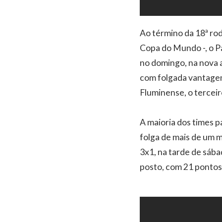
Ao término da 18ª rod
Copa do Mundo -, o P
no domingo, na nova 
com folgada vantagem
Fluminense, o terceir
A maioria dos times p
folga de mais de um m
3x1, na tarde de sába
posto, com 21 pontos