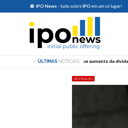
IPO News
- tudo sobre
IPO
em um só lugar!
Durigan diz que aumento da dívida de
ÚLTIMAS
NOTÍCIAS
DESTAQUES