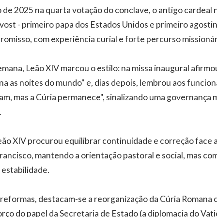
o de 2025 na quarta votação do conclave, o antigo cardeal
vost - primeiro papa dos Estados Unidos e primeiro agosti
omisso, com experiência curial e forte percurso missionár
emana, Leão XIV marcou o estilo: na missa inaugural afirmo
ina as noites do mundo" e, dias depois, lembrou aos funcio
am, mas a Cúria permanece", sinalizando uma governança ma
.
eão XIV procurou equilibrar continuidade e correção face 
rancisco, mantendo a orientação pastoral e social, mas co
 estabilidade.
s reformas, destacam-se a reorganização da Cúria Romana
rço do papel da Secretaria de Estado (a diplomacia do Vati