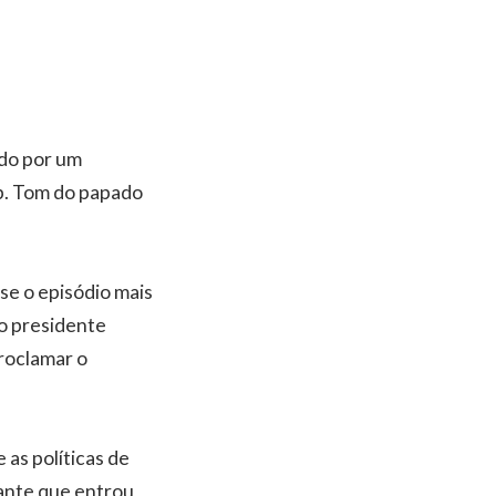
ado por um
p. Tom do papado
se o episódio mais
o presidente
proclamar o
 as políticas de
rante que entrou