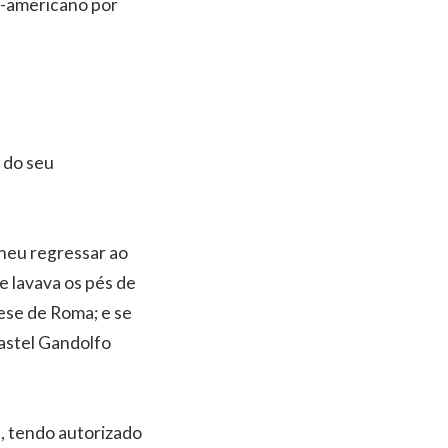
o-americano por
s do seu
lheu regressar ao
e lavava os pés de
cese de Roma; e se
Castel Gandolfo
.
, tendo autorizado