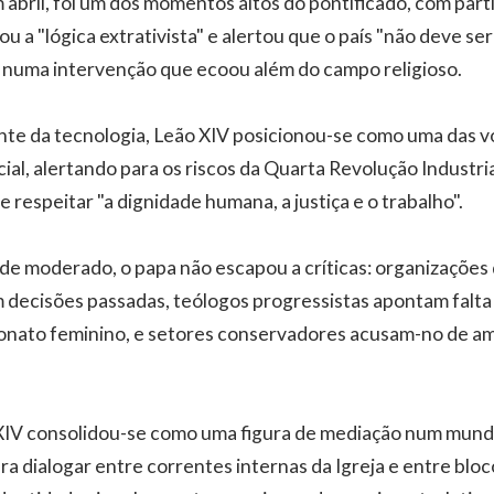
em abril, foi um dos momentos altos do pontificado, com par
ou a "lógica extrativista" e alertou que o país "não deve s
, numa intervenção que ecoou além do campo religioso.
e da tecnologia, Leão XIV posicionou-se como uma das v
ficial, alertando para os riscos da Quarta Revolução Indust
 respeitar "a dignidade humana, a justiça e o trabalho".
e moderado, o papa não escapou a críticas: organizações 
 decisões passadas, teólogos progressistas apontam falta
onato feminino, e setores conservadores acusam-no de a
 XIV consolidou-se como uma figura de mediação num mun
a dialogar entre correntes internas da Igreja e entre bloc