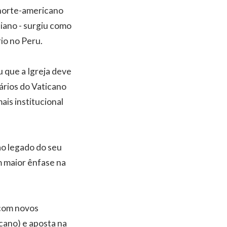
 norte-americano
niano - surgiu como
io no Peru.
u que a Igreja deve
nários do Vaticano
is institucional
ao legado do seu
m maior ênfase na
 com novos
cano) e aposta na