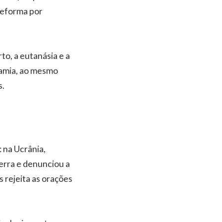
reforma por
to, a eutanásia e a
gamia, ao mesmo
s.
 na Ucrânia,
erra e denunciou a
s rejeita as orações