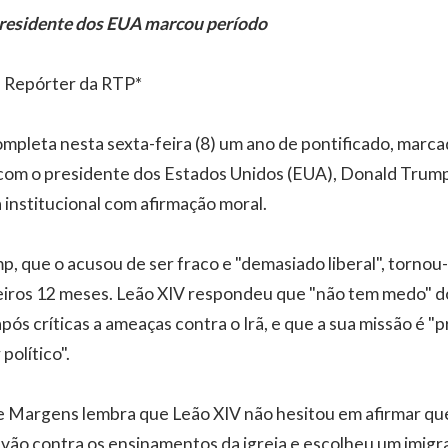
residente dos EUA marcou período
- Repórter da RTP*
mpleta nesta sexta-feira (8) um ano de pontificado, marc
 com o presidente dos Estados Unidos (EUA), Donald Trum
institucional com afirmação moral.
, que o acusou de ser fraco e "demasiado liberal", tornou-
meiros 12 meses. Leão XIV respondeu que "não tem medo" d
ós críticas a ameaças contra o Irã, e que a sua missão é "
político".
ete Margens lembra que Leão XIV não hesitou em afirmar que
vão contra os ensinamentos da igreja e escolheu um imig