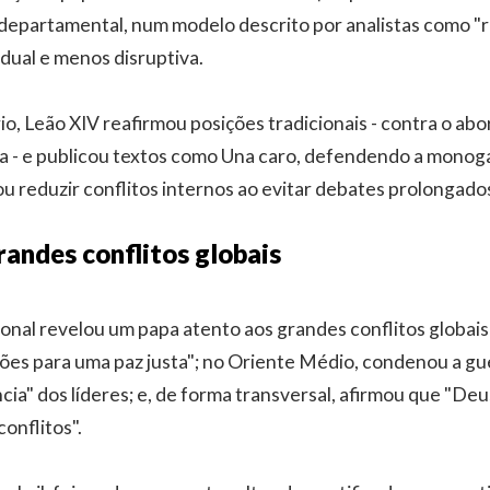
departamental, num modelo descrito por analistas como "
adual e menos disruptiva.
o, Leão XIV reafirmou posições tradicionais - contra o abor
a - e publicou textos como Una caro, defendendo a mono
 reduzir conflitos internos ao evitar debates prolongado
andes conflitos globais
onal revelou um papa atento aos grandes conflitos globais:
ões para uma paz justa"; no Oriente Médio, condenou a gu
cia" dos líderes; e, de forma transversal, afirmou que "Deu
onflitos".