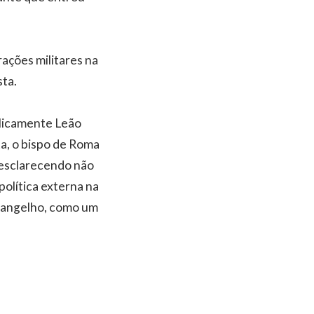
ações militares na
sta.
blicamente Leão
ta, o bispo de Roma
 esclarecendo não
política externa na
vangelho, como um