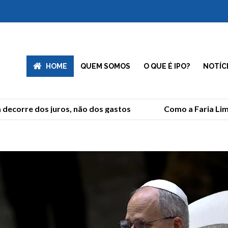
HOME
QUEM SOMOS
O QUE É IPO?
NOTÍC
corre dos juros, não dos gastos
Como a Faria Lima r