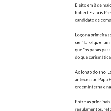
Eleito em 8 de mai
Robert Francis Pre
candidato de compr
Logo na primeira s
ser "farol que ilum
que "os papas pass
do que carismática
Ao longo do ano, L
antecessor, Papa F
ordem interna e na
Entre as principai
regulamentos, refo