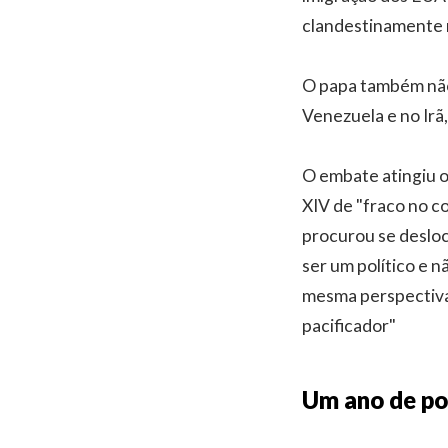
clandestinamente n
O papa também não 
Venezuela e no Irã
O embate atingiu 
XIV de "fraco no c
procurou se desloc
ser um político e 
mesma perspectiva
pacificador"
Um ano de po