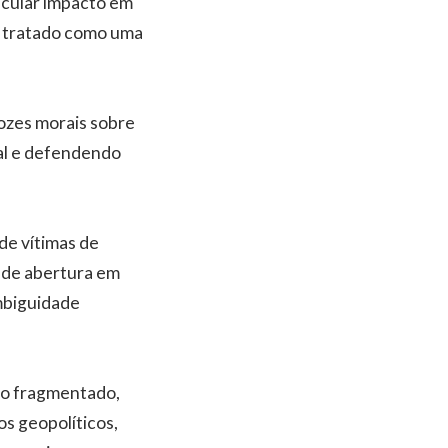
ticular impacto em
er tratado como uma
ozes morais sobre
rial e defendendo
de vítimas de
 de abertura em
mbiguidade
do fragmentado,
os geopolíticos,