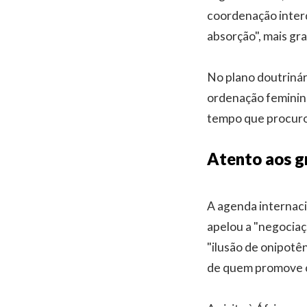
coordenação inter
absorção", mais gr
No plano doutrinári
ordenação feminin
tempo que procurou
Atento aos gr
A agenda internaci
apelou a "negociaç
"ilusão de onipotên
de quem promove c