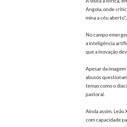
A visita à África, 
Angola, onde critic
mina a céu aberto"
No campo emergent
a inteligência arti
que a inovação deve
Apesar da imagem d
abusos questionam
temas como o diac
pastoral.
Ainda assim, Leão
com capacidade par