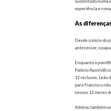
sustentado numa id
experiência e roma
As diferença
Desde o início do p
antecessor, o papa
Enquanto o pontífi
Palácio Apostólico;
12 reclusos, Leão d
para Francisco não
nesses 12 meses do
Adotou também uma 