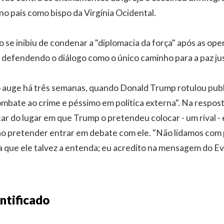
o país como bispo da Virgínia Ocidental.
se inibiu de condenar a "diplomacia da força" após as oper
, defendendo o diálogo como o único caminho para a paz ju
o auge há três semanas, quando Donald Trump rotulou pu
ombate ao crime e péssimo em política externa". Na respos
ar do lugar em que Trump o pretendeu colocar - um rival -
não pretender entrar em debate com ele. "Não lidamos com 
 que ele talvez a entenda; eu acredito na mensagem do E
ntificado