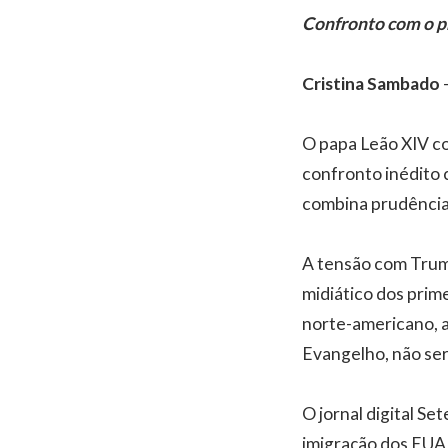
Confronto com o p
Cristina Sambado
O papa Leão XIV co
confronto inédito
combina prudência 
A tensão com Trump
midiático dos pri
norte-americano, ap
Evangelho, não ser 
O jornal digital S
imigração dos EUA 