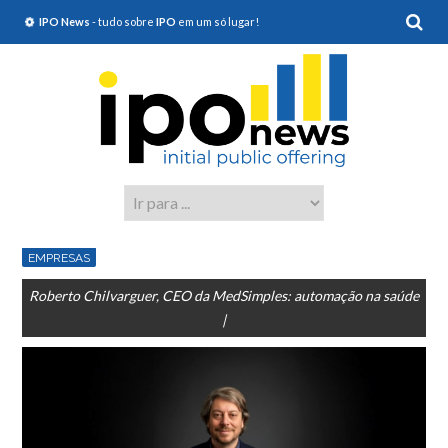
IPO News
- tudo sobre
IPO
em um só lugar!
EMPRESAS
Roberto Chilvarguer, CEO da MedSimples: automação na saúde
|