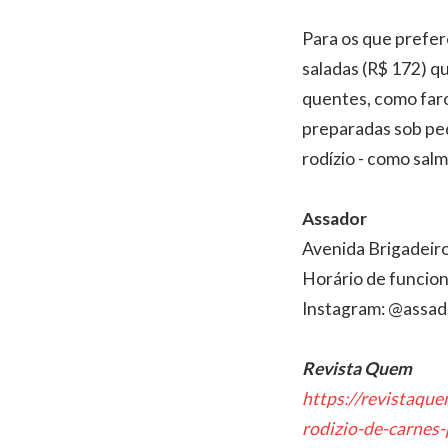
Para os que prefer
saladas (R$ 172) q
quentes, como farof
preparadas sob ped
rodízio - como sal
Assador
Avenida Brigadeiro 
Horário de funcio
Instagram: @assad
Revista Quem
https://revistaqu
rodizio-de-carnes