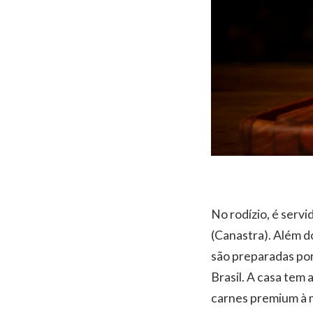
No rodízio, é servi
(Canastra). Além d
são preparadas por
Brasil. A casa tem
carnes premium à 