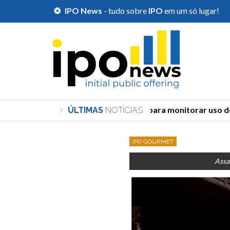
IPO News
- tudo sobre
IPO
em um só lugar!
TSE cria órgão para monitorar uso de I
ÚLTIMAS
NOTÍCIAS
IPO GOURMET
Assa