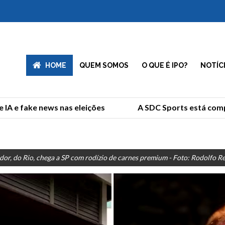
HOME
QUEM SOMOS
O QUE É IPO?
NOTÍC
A e fake news nas eleições
A SDC Sports está compra
dor, do Rio, chega a SP com rodízio de carnes premium - Foto: Rodolfo Reg