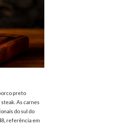
 porco preto
 steak. As carnes
onais do sul do
48, referência em