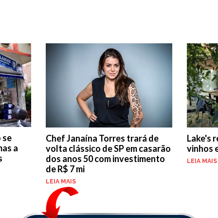
 se
Chef Janaína Torres trará de
Lake's 
mas a
volta clássico de SP em casarão
vinhos 
s
dos anos 50 com investimento
LEIA MAIS
de R$ 7 mi
LEIA MAIS