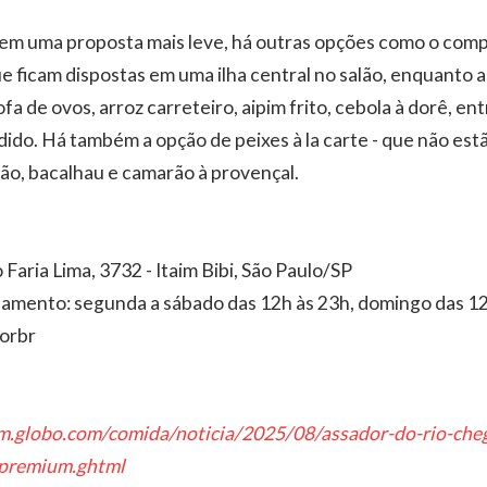
em uma proposta mais leve, há outras opções como o comp
ue ficam dispostas em uma ilha central no salão, enquanto 
a de ovos, arroz carreteiro, aipim frito, cebola à dorê, ent
ido. Há também a opção de peixes à la carte - que não estã
mão, bacalhau e camarão à provençal.
Faria Lima, 3732 - Itaim Bibi, São Paulo/SP
namento: segunda a sábado das 12h às 23h, domingo das 12
orbr
em.globo.com/comida/noticia/2025/08/assador-do-rio-che
-premium.ghtml