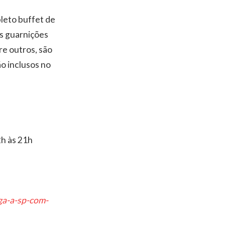
leto buffet de
as guarnições
re outros, são
o inclusos no
h às 21h
ga-a-sp-com-