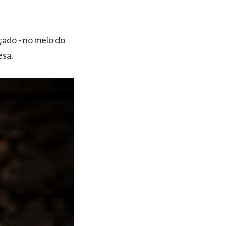
çado - no meio do
esa.