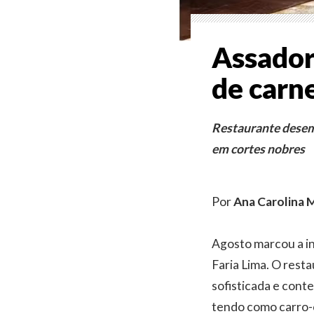
Assador,
de carn
Restaurante desem
em cortes nobres
Por
Ana Carolina 
Agosto marcou a in
Faria Lima. O rest
sofisticada e cont
tendo como carro-c