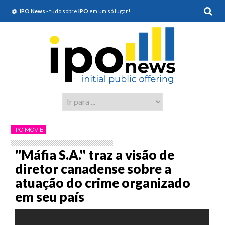
IPO News
- tudo sobre
IPO
em um só lugar!
IPO MOVIE
''Máfia S.A.'' traz a visão de
diretor canadense sobre a
atuação do crime organizado
em seu país