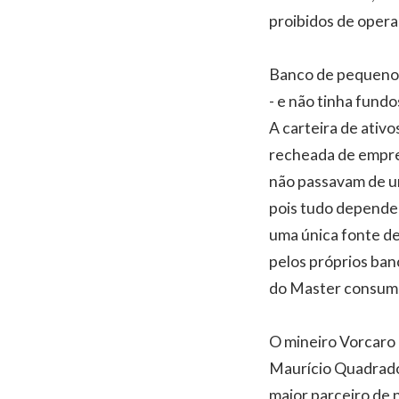
proibidos de opera
Banco de pequeno 
- e não tinha fund
A carteira de ativ
recheada de empres
não passavam de um
pois tudo depende 
uma única fonte de
pelos próprios ban
do Master consumir
O mineiro Vorcaro 
Maurício Quadrado,
maior parceiro de 