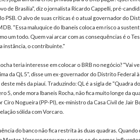
o de Brasília", diz o jornalista Ricardo Cappelli, pré-cand
lo PSB. O alvo de suas críticas é o atual governador do Dist
MDB. "Essa maluquice do Ibaneis coloca em risco a sustent
omo um todo. Quem vai arcar com as consequências é o Tes
a instância, o contribuinte."
Rocha teria interesse em colocar o BRB no negócio? "Vai ve
ima da QL 5", disse um ex-governador do Distrito Federal 
deste mês da piauí. Traduzindo: QL é a sigla de "Quadra do
ro 5, onde mora Ibaneis Rocha, não fica muito longe da q
 Ciro Nogueira (PP-PI), ex-ministro da Casa Civil de Jair 
elação sólida com Vorcaro.
luência do banco não fica restrita às duas quadras. Quan
m Master, Vorcaro procurou cercar-se de nomes influente