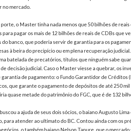
r no mercado.
porte, o Master tinha nada menos que 50 bilhões de reai
os para pagar os mais de 12 bilhões de reais de CDBs que v
os do banco, que poderia servir de garantia para os pagame
as à beira do precipício ou em plena recuperação judicial.
a batelada de precatórios, títulos que ninguém sabe qua
de decisão judicial. Caso o Master viesse a quebrar, os in
 garantia de pagamento: o Fundo Garantidor de Créditos 
cos, que garante o pagamento de depósitos de até 250 mil r
ia quase metade do patrimônio do FGC, que é de 132 bilhõ
buscou a ajuda de seus dois sócios, o baiano Augusto Lima 
 para atender ao ultimato do BC. Contou ainda com os pr
negócios, o também baiano Nelson Tanure, que o mercado s