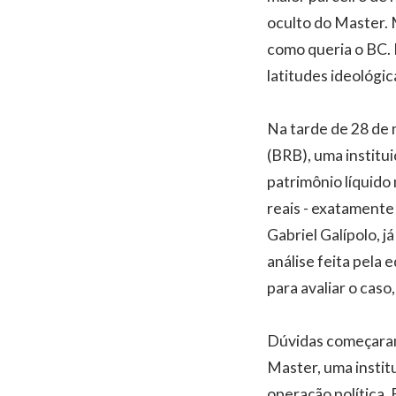
oculto do Master. 
como queria o BC. 
latitudes ideológic
Na tarde de 28 de 
(BRB), uma institu
patrimônio líquido 
reais - exatamente 
Gabriel Galípolo, j
análise feita pela
para avaliar o cas
Dúvidas começaram 
Master, uma instit
operação política.