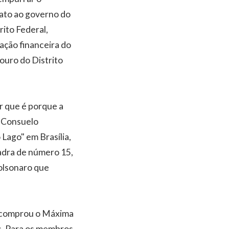
idato ao governo do
rito Federal,
ação financeira do
ouro do Distrito
r que é porque a
à Consuelo
 Lago" em Brasília,
uadra de número 15,
Bolsonaro que
do comprou o Máxima
s. Para os membros