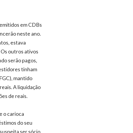
s emitidos em CDBs
encerão neste ano.
ntos, estava
 Os outros ativos
ndo serão pagos,
vestidores tinham
(FGC), mantido
eais. A liquidação
es de reais.
e o carioca
éstimos do seu
uspeita ser sócio