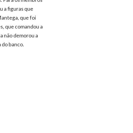
u a figuras que
Mantega, que foi
es, que comandou a
ga não demorou a
a do banco.