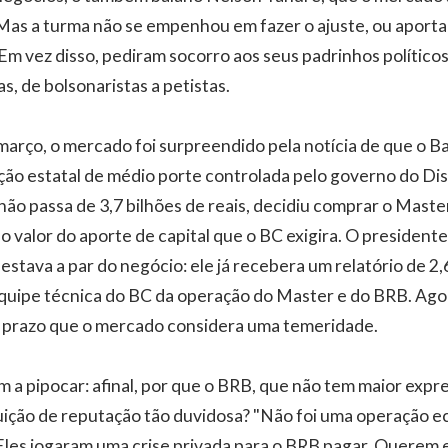
Mas a turma não se empenhou em fazer o ajuste, ou aportar
Em vez disso, pediram socorro aos seus padrinhos políticos
as, de bolsonaristas a petistas.
março, o mercado foi surpreendido pela notícia de que o Ba
ição estatal de médio porte controlada pelo governo do Dist
não passa de 3,7 bilhões de reais, decidiu comprar o Maste
o valor do aporte de capital que o BC exigira. O president
á estava a par do negócio: ele já recebera um relatório de 2,
 equipe técnica do BC da operação do Master e do BRB. Ago
o, prazo que o mercado considera uma temeridade.
a pipocar: afinal, por que o BRB, que não tem maior expr
uição de reputação tão duvidosa? "Não foi uma operação e
 Eles jogaram uma crise privada para o BRB pagar. Querem