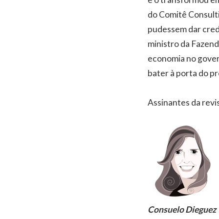
do Comitê Consultiv
pudessem dar credi
ministro da Fazend
economia no gover
bater à porta do pr
Assinantes da revi
Consuelo Dieguez