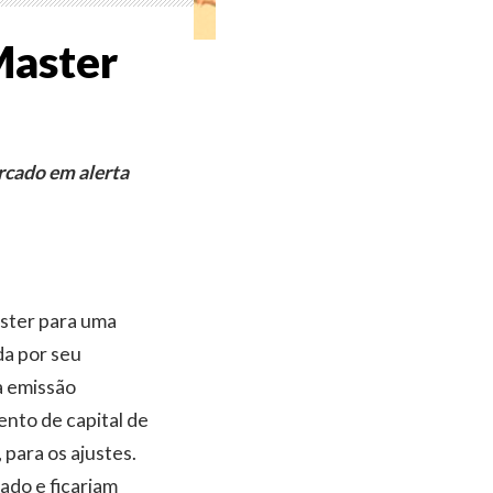
Master
rcado em alerta
aster para uma
da por seu
a emissão
nto de capital de
 para os ajustes.
ado e ficariam