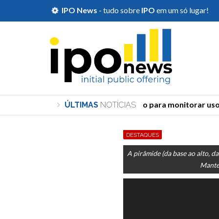
IPO News
- tudo sobre
IPO
em um só lugar!
TSE cria órgão para monitorar uso de
ÚLTIMAS
NOTÍCIAS
DESTAQUES
A pirâmide (da base ao alto, d
Manteg