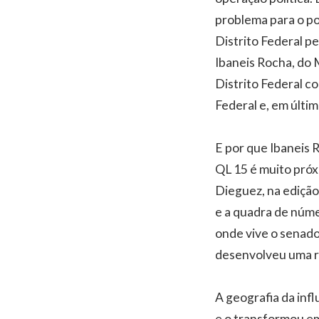
problema para o pov
Distrito Federal pe
Ibaneis Rocha, do 
Distrito Federal c
Federal e, em últim
E por que Ibaneis 
QL 15 é muito próx
Dieguez, na edição 
e a quadra de núme
onde vive o senador
desenvolveu uma r
A geografia da inf
e o transformou e