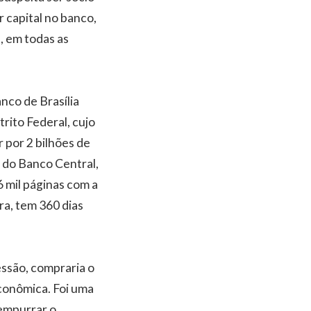
 capital no banco,
, em todas as
nco de Brasília
rito Federal, cujo
r por 2 bilhões de
e do Banco Central,
6 mil páginas com a
ra, tem 360 dias
essão, compraria o
conômica. Foi uma
 empurrar o