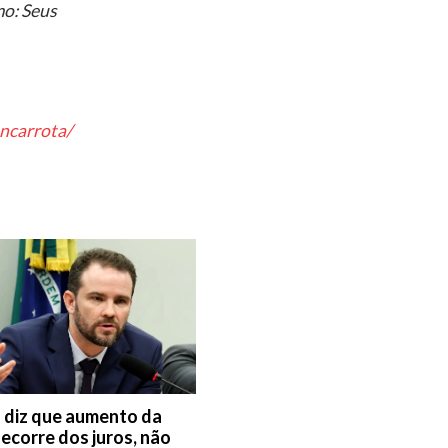
mo: Seus
ancarrota/
 diz que aumento da
decorre dos juros, não