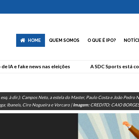
HOME
QUEM SOMOS
O QUE É IPO?
NOTÍC
 IA e fake news nas eleições
A SDC Sports está comp
a esq. à dir.): Campos Neto, a estela do Master, Paulo Costa e João Pedro 
a; Ibaneis, Ciro Nogueira e Vorcaro |
Imagem:
CREDITO: CAIO BORGES