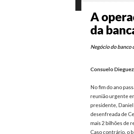
A opera
da banc
Negócio do banco d
Consuelo Dieguez
No fim do ano pas
reunião urgente em 
presidente, Daniel
desenfreada de Cer
mais 2 bilhões de r
Caso contrário, o 