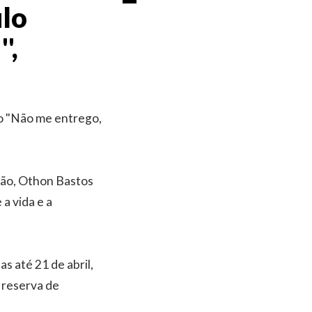
lo
',
o "Não me entrego,
isão, Othon Bastos
a vida e a
s até 21 de abril,
e reserva de