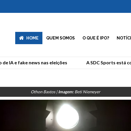
HOME
QUEM SOMOS
O QUE É IPO?
NOTÍC
e IA e fake news nas eleições
A SDC Sports está co
Othon Bastos |
Imagem:
Beti Niemeyer