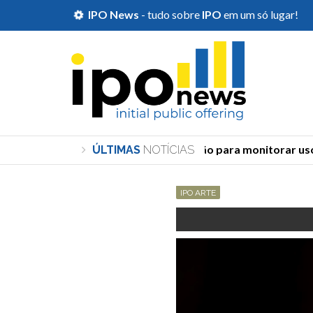
IPO News
- tudo sobre
IPO
em um só lugar!
TSE cria órgão para monitorar uso d
ÚLTIMAS
NOTÍCIAS
IPO ARTE