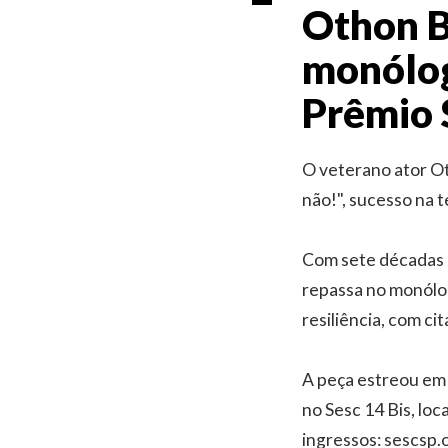
Othon B
monólogo
Prêmio 
O veterano ator O
não!", sucesso na 
Com sete décadas d
repassa no monólogo
resiliência, com c
A peça estreou em 
no Sesc 14 Bis, loc
ingressos: sescsp.