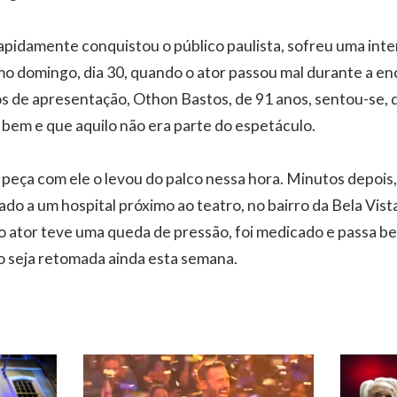
pidamente conquistou o público paulista, sofreu uma int
mo domingo, dia 30, quando o ator passou mal durante a e
s de apresentação, Othon Bastos, de 91 anos, sentou-se, 
 bem e que aquilo não era parte do espetáculo.
a peça com ele o levou do palco nessa hora. Minutos depoi
ado a um hospital próximo ao teatro, no bairro da Bela Vist
o ator teve uma queda de pressão, foi medicado e passa be
o seja retomada ainda esta semana.