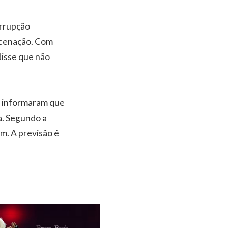
errupção
ncenação. Com
disse que não
s, informaram que
a. Segundo a
m. A previsão é