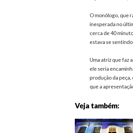
O monólogo, que ra
inesperada no últi
cerca de 40 minuto
estava se sentindo
Uma atriz que faz 
ele seria encaminh
produção da peça, 
que a apresentaçã
Veja também: