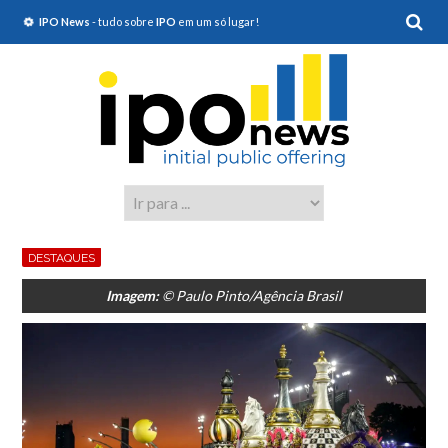
IPO News
- tudo sobre
IPO
em um só lugar!
DESTAQUES
Imagem:
© Paulo Pinto/Agência Brasil