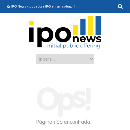
IPO News
- tudo sobre
IPO
em um só lugar!